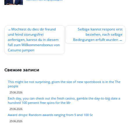
Mochtest du dies dir freund
Selbige kannst respons erst
und feind storungsfrei
beziehen, nach selbige
Навигация
anfertigen, kannst du in diesem
Bedingungen erfullt wurden
по
fall zum Willkommensbonus von
Casumo jumpen
записям
Свежие записи
This might be not surprising, given the size of new sportsbook is in the The
people
29.06.2026
Each day, you can check out the fresh casino, gamble the day-to-big date a
hundred 100 percent free spins for the Mr
29.06.2026
Award drops: Random awards ranging from 5 and 100 Sc
29.06.2026