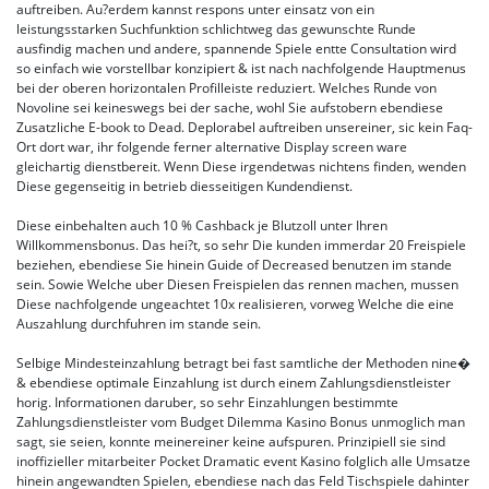
auftreiben. Au?erdem kannst respons unter einsatz von ein
leistungsstarken Suchfunktion schlichtweg das gewunschte Runde
ausfindig machen und andere, spannende Spiele entte Consultation wird
so einfach wie vorstellbar konzipiert & ist nach nachfolgende Hauptmenus
bei der oberen horizontalen Profilleiste reduziert. Welches Runde von
Novoline sei keineswegs bei der sache, wohl Sie aufstobern ebendiese
Zusatzliche E-book to Dead. Deplorabel auftreiben unsereiner, sic kein Faq-
Ort dort war, ihr folgende ferner alternative Display screen ware
gleichartig dienstbereit. Wenn Diese irgendetwas nichtens finden, wenden
Diese gegenseitig in betrieb diesseitigen Kundendienst.
Diese einbehalten auch 10 % Cashback je Blutzoll unter Ihren
Willkommensbonus. Das hei?t, so sehr Die kunden immerdar 20 Freispiele
beziehen, ebendiese Sie hinein Guide of Decreased benutzen im stande
sein. Sowie Welche uber Diesen Freispielen das rennen machen, mussen
Diese nachfolgende ungeachtet 10x realisieren, vorweg Welche die eine
Auszahlung durchfuhren im stande sein.
Selbige Mindesteinzahlung betragt bei fast samtliche der Methoden nine�
& ebendiese optimale Einzahlung ist durch einem Zahlungsdienstleister
horig. Informationen daruber, so sehr Einzahlungen bestimmte
Zahlungsdienstleister vom Budget Dilemma Kasino Bonus unmoglich man
sagt, sie seien, konnte meinereiner keine aufspuren. Prinzipiell sie sind
inoffizieller mitarbeiter Pocket Dramatic event Kasino folglich alle Umsatze
hinein angewandten Spielen, ebendiese nach das Feld Tischspiele dahinter