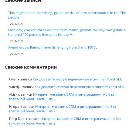
Свежие записи
This might be not surprising, given the size of new sportsbook is in the The
people
29.06.2026
Each day, you can check out the fresh casino, gamble the day-to-big date a
hundred 100 percent free spins for the Mr
29.06.2026
Award drops: Random awards ranging from 5 and 100 Sc
29.06.2026
Свежие комментарии
Олег
к записи
Как добавить любую переменную в сниппет Yoast SEO
Valerij
к записи
Как добавить любую переменную в сниппет Yoast SEO
ALisk
к записи
Интернет-магазин с CRM и интеграциями, но без
головной боли. Часть 1 из 2.
Игорь
к записи
Интернет-магазин с CRM и интеграциями, но без
головной боли. Часть 1 из 2.
Пётр Dub
к записи
Интернет-магазин с CRM и интеграциями, но без
головной боли. Часть 1 из 2.