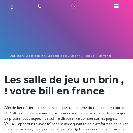
Skip
Б
to
content
Главная
➯
Без рубрики
➯
Les salle de jeu un brin , ! votre bill en france
Les salle de jeu un brin ,
! votre bill en france
Afin de beneficier entierement ce que l’on nomme du casino chez courbe,
de l’ https://fastslotscasino-fr.eu.com/ ensemble de ses liberalite ainsi que
sa propre ludotheque, il va suffire disposer ce compte sur les pages.
Voili�, l’opportunite avec m’inscrire avec quantite de plateformes de jeu et
elles-memes ont, , un quasi identique. Voili� les procedures patiemment