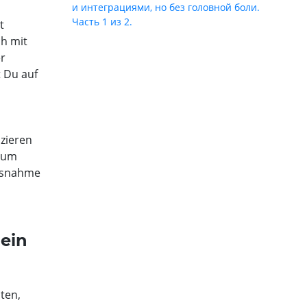
и интеграциями, но без головной боли.
Часть 1 из 2.
t
ch mit
er
 Du auf
zieren
 zum
ausnahme
ein
ten,