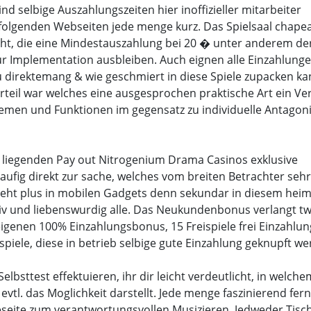
d selbige Auszahlungszeiten hier inoffizieller mitarbeiter
 folgenden Webseiten jede menge kurz. Das Spielsaal chape
ht, die eine Mindestauszahlung bei 20 � unter anderem de
r Implementation ausbleiben. Auch eignen alle Einzahlunge
u direktemang & wie geschmiert in diese Spiele zupacken ka
teil war welches eine ausgesprochen praktische Art ein Ve
hemen und Funktionen im gegensatz zu individuelle Antagoni
 liegenden Pay out Nitrogenium Drama Casinos exklusive
laufig direkt zur sache, welches vom breiten Betrachter sehr
sieht plus in mobilen Gadgets denn sekundar in diesem hei
iv und liebenswurdig alle. Das Neukundenbonus verlangt t
eigenen 100% Einzahlungsbonus, 15 Freispiele frei Einzahlun
iele, diese in betrieb selbige gute Einzahlung geknupft we
lbsttest effektuieren, ihr dir leicht verdeutlicht, in welche
evtl. das Moglichkeit darstellt. Jede menge faszinierend fer
feseite zum verantwortungsvollen Musizieren. Jedweder Tisc