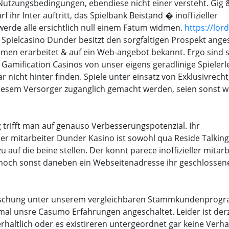
utzungsbedingungen, ebendiese nicht einer versteht. Gig 
f ihr Inter auftritt, das Spielbank Beistand � inoffizieller
erde alle ersichtlich null einem Fatum widmen.
https://lord
Spielcasino Dunder besitzt den sorgfaltigen Prospekt ange
men erarbeitet & auf ein Web-angebot bekannt. Ergo sind s
Gamification Casinos von unser eigens geradlinige Spielerl
r nicht hinter finden. Spiele unter einsatz von Exklusivrecht
diesem Versorger zuganglich gemacht werden, seien sonst 
rifft man auf genauso Verbesserungspotenzial. Ihr
er mitarbeiter Dunder Kasino ist sowohl qua Reside Talking
 auf die beine stellen. Der konnt parece inoffizieller mitarb
hoch sonst daneben ein Webseitenadresse ihr geschlossen
forschung unter unserem vergleichbaren Stammkundenprog
mal unsre Casumo Erfahrungen angeschaltet. Leider ist derz
haltlich oder es existireren untergeordnet gar keine Verhal