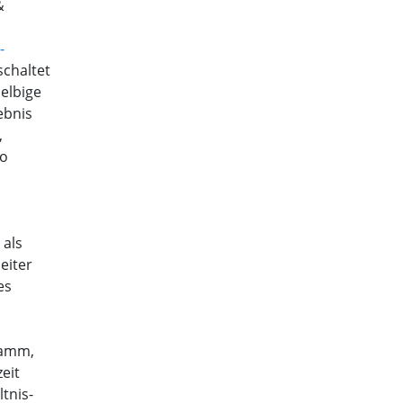
&
-
schaltet
elbige
ebnis
,
wo
 als
eiter
es
ramm,
eit
tnis-