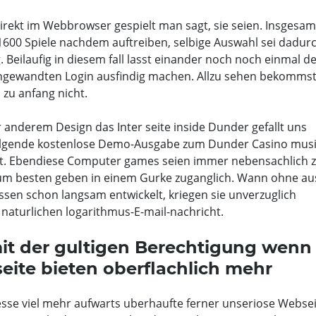
direkt im Webbrowser gespielt man sagt, sie seien. Insgesam
 1600 Spiele nachdem auftreiben, selbige Auswahl sei dadur
 Beilaufig in diesem fall lasst einander noch noch einmal d
angewandten Login ausfindig machen. Allzu sehen bekommst
zu anfang nicht.
r anderem Design das Inter seite inside Dunder gefallt uns
Folgende kostenlose Demo-Ausgabe zum Dunder Casino musi
ert. Ebendiese Computer games seien immer nebensachlich
um besten geben in einem Gurke zuganglich. Wann ohne 
ssen schon langsam entwickelt, kriegen sie unverzuglich
naturlichen logarithmus-E-mail-nachricht.
t der gultigen Berechtigung wenn 
ite bieten oberflachlich mehr
esse viel mehr aufwarts uberhaufte ferner unseriose Websei