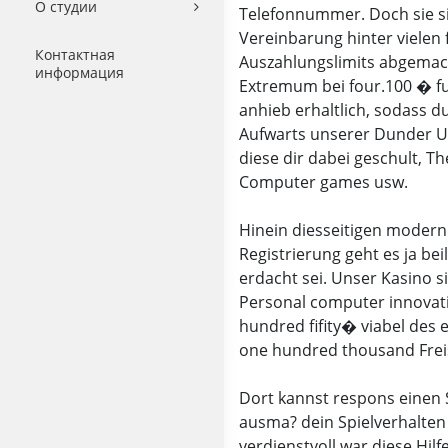
О студии
Telefonnummer. Doch sie sin
Vereinbarung hinter vielen
Контактная
Auszahlungslimits abgemac
информация
Extremum bei four.100 � fu
anhieb erhaltlich, sodass d
Aufwarts unserer Dunder Ur
diese dir dabei geschult, T
Computer games usw.
Hinein diesseitigen modern
Registrierung geht es ja bei
erdacht sei. Unser Kasino 
Personal computer innovat
hundred fifity� viabel des 
one hundred thousand Freisp
Dort kannst respons einen Se
ausma? dein Spielverhalten 
verdienstvoll war diese Hil