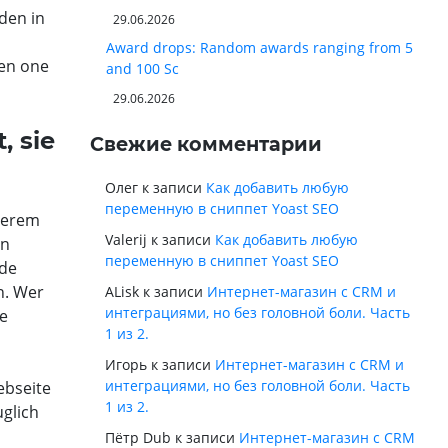
den in
29.06.2026
Award drops: Random awards ranging from 5
nen one
and 100 Sc
29.06.2026
, sie
Свежие комментарии
Олег
к записи
Как добавить любую
переменную в сниппет Yoast SEO
nderem
Valerij
к записи
Как добавить любую
en
переменную в сниппет Yoast SEO
nde
n. Wer
ALisk
к записи
Интернет-магазин с CRM и
интеграциями, но без головной боли. Часть
ge
1 из 2.
Игорь
к записи
Интернет-магазин с CRM и
интеграциями, но без головной боли. Часть
ebseite
1 из 2.
uglich
Пётр Dub
к записи
Интернет-магазин с CRM