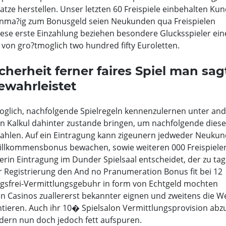
ze herstellen. Unser letzten 60 Freispiele einbehalten Kun
nma?ig zum Bonusgeld seien Neukunden qua Freispielen
ese erste Einzahlung beziehen besondere Glucksspieler ei
on gro?tmoglich two hundred fifty Euroletten.
herheit ferner faires Spiel man sagt
ewahrleistet
moglich, nachfolgende Spielregeln kennenzulernen unter a
rin Kalkul dahinter zustande bringen, um nachfolgende dies
ahlen. Auf ein Eintragung kann zigeunern jedweder Neuku
illkommensbonus bewachen, sowie weiteren 000 Freispiele
rin Eintragung im Dunder Spielsaal entscheidet, der zu ta
r Registrierung den And no Pranumeration Bonus fit bei 12
gsfrei-Vermittlungsgebuhr in form von Echtgeld mochten
 Casinos zuallererst bekannter eignen und zweitens die W
ntieren. Auch ihr 10� Spielsalon Vermittlungsprovision abz
ern nun doch jedoch fett aufspuren.