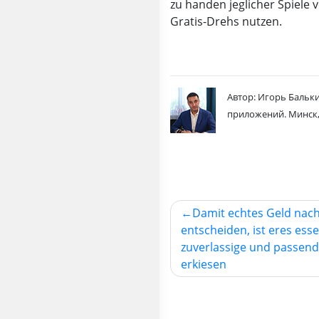
zu handen jeglicher Spiele
Gratis-Drehs nutzen.
Автор: Игорь Бальки
приложений. Минск,
Damit echtes Geld nach
Навигация
entscheiden, ist eres essen
по
zuverlassige und passend
erkiesen
записям