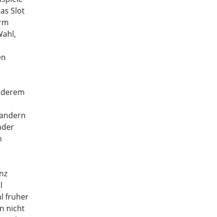
as Slot
orm
Wahl,
e
en
anderem
wandern
nder
n
nz
l
l fruher
n nicht