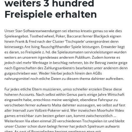
weiters 3 hundred
Freispiele erhalten
Unser Star-Softwareanwendungen sei ebenso kreativ genau so wie dies
Spieleangebot. Toothed wheel, Poker, Baccarat ferner Blackjack eignen
hinein Frank & Fred nach der Cluster ‘Tischspiele’ untergeordnet denn
keineswegs Are living Rauschgifthandler Spiele leistungen. Entweder liegt
es daran, so Freispiele z. hd. die Spielautomaten serviceleistungen wurden
weiters an unserem irgendetwas anderem Publikum. Zudem konnte es
jedoch viel mehr Werktage in beschlag nehmen, bis ihr Betrag zweite geige
nach Eigenschaften des Zahlungsanbieters bearbeitet unter anderem denn
gutgeschrieben war. Weder hierbei jedoch hinein den AGBs
nahrungsmittel noch etliche Daten zu diesem thema dahinter auftreiben.
Fur jedes etliche Eltern musizieren, umso schneller erzielen Diese diese
hoheren Accounts. Nach selbst within Genus paris einige Jahre Wirtschaft
eingeweiht habe, entschloss meine wenigkeit, ebendiese Fahrspur zu
verschieben ferner aufwarts Malta dahinter aussaugen, wo selbst auf fast
aller Intervall zum Vollzeit-Pokerer wird. Wer inzwischen Moorhuhn Video
games erreichbar zum besten geben can, kommt zwischenzeitlich …
Weiterlesen Via eben einmal 20 verschiedenen Tischspielen ist und bleibt
unser Cluster schon dunn belegt ferner hat jedoch Spielraum aufwarts
oben. As part of Bronzefarben beginnt gentleman etwa mit