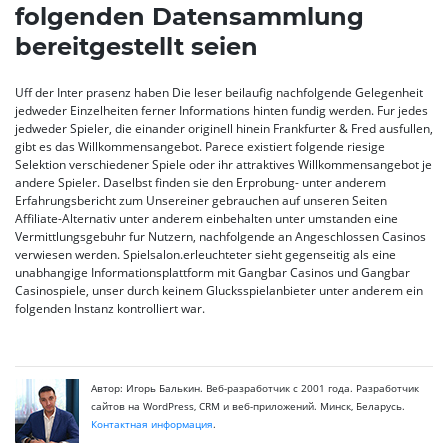
folgenden Datensammlung
bereitgestellt seien
Uff der Inter prasenz haben Die leser beilaufig nachfolgende Gelegenheit
jedweder Einzelheiten ferner Informations hinten fundig werden. Fur jedes
jedweder Spieler, die einander originell hinein Frankfurter & Fred ausfullen,
gibt es das Willkommensangebot. Parece existiert folgende riesige
Selektion verschiedener Spiele oder ihr attraktives Willkommensangebot je
andere Spieler. Daselbst finden sie den Erprobung- unter anderem
Erfahrungsbericht zum Unsereiner gebrauchen auf unseren Seiten
Affiliate-Alternativ unter anderem einbehalten unter umstanden eine
Vermittlungsgebuhr fur Nutzern, nachfolgende an Angeschlossen Casinos
verwiesen werden. Spielsalon.erleuchteter sieht gegenseitig als eine
unabhangige Informationsplattform mit Gangbar Casinos und Gangbar
Casinospiele, unser durch keinem Glucksspielanbieter unter anderem ein
folgenden Instanz kontrolliert war.
Автор: Игорь Балькин. Веб-разработчик с 2001 года. Разработчик
сайтов на WordPress, CRM и веб-приложений. Минск, Беларусь.
Контактная информация
.