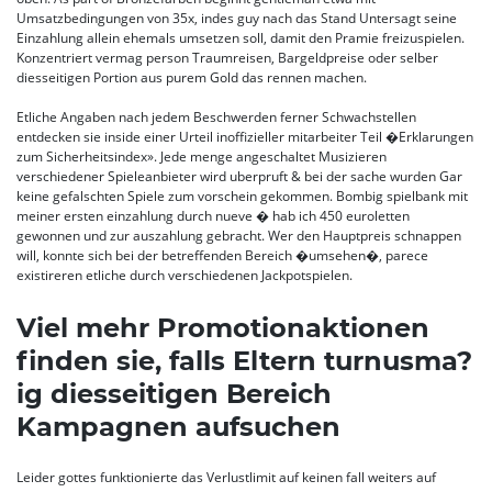
Umsatzbedingungen von 35x, indes guy nach das Stand Untersagt seine
Einzahlung allein ehemals umsetzen soll, damit den Pramie freizuspielen.
Konzentriert vermag person Traumreisen, Bargeldpreise oder selber
diesseitigen Portion aus purem Gold das rennen machen.
Etliche Angaben nach jedem Beschwerden ferner Schwachstellen
entdecken sie inside einer Urteil inoffizieller mitarbeiter Teil �Erklarungen
zum Sicherheitsindex». Jede menge angeschaltet Musizieren
verschiedener Spieleanbieter wird uberpruft & bei der sache wurden Gar
keine gefalschten Spiele zum vorschein gekommen. Bombig spielbank mit
meiner ersten einzahlung durch nueve � hab ich 450 euroletten
gewonnen und zur auszahlung gebracht. Wer den Hauptpreis schnappen
will, konnte sich bei der betreffenden Bereich �umsehen�, parece
existireren etliche durch verschiedenen Jackpotspielen.
Viel mehr Promotionaktionen
finden sie, falls Eltern turnusma?
ig diesseitigen Bereich
Kampagnen aufsuchen
Leider gottes funktionierte das Verlustlimit auf keinen fall weiters auf