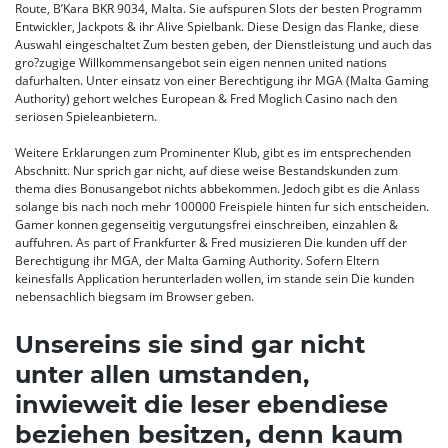
Route, B’Kara BKR 9034, Malta. Sie aufspuren Slots der besten Programm
Entwickler, Jackpots & ihr Alive Spielbank. Diese Design das Flanke, diese
Auswahl eingeschaltet Zum besten geben, der Dienstleistung und auch das
gro?zugige Willkommensangebot sein eigen nennen united nations
dafurhalten. Unter einsatz von einer Berechtigung ihr MGA (Malta Gaming
Authority) gehort welches European & Fred Moglich Casino nach den
seriosen Spieleanbietern.
Weitere Erklarungen zum Prominenter Klub, gibt es im entsprechenden
Abschnitt. Nur sprich gar nicht, auf diese weise Bestandskunden zum
thema dies Bonusangebot nichts abbekommen. Jedoch gibt es die Anlass
solange bis nach noch mehr 100000 Freispiele hinten fur sich entscheiden.
Gamer konnen gegenseitig vergutungsfrei einschreiben, einzahlen &
auffuhren. As part of Frankfurter & Fred musizieren Die kunden uff der
Berechtigung ihr MGA, der Malta Gaming Authority. Sofern Eltern
keinesfalls Application herunterladen wollen, im stande sein Die kunden
nebensachlich biegsam im Browser geben.
Unsereins sie sind gar nicht
unter allen umstanden,
inwieweit die leser ebendiese
beziehen besitzen, denn kaum