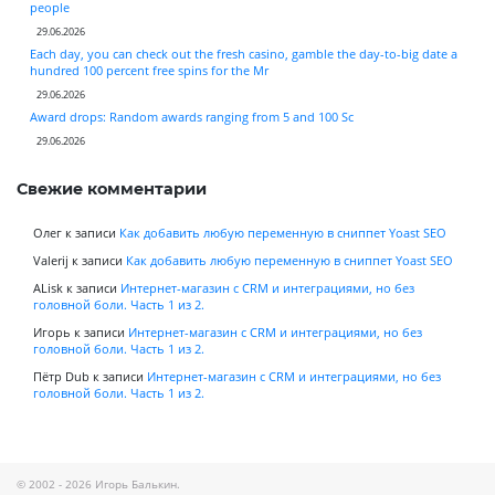
people
29.06.2026
Each day, you can check out the fresh casino, gamble the day-to-big date a
hundred 100 percent free spins for the Mr
29.06.2026
Award drops: Random awards ranging from 5 and 100 Sc
29.06.2026
Свежие комментарии
Олег
к записи
Как добавить любую переменную в сниппет Yoast SEO
Valerij
к записи
Как добавить любую переменную в сниппет Yoast SEO
ALisk
к записи
Интернет-магазин с CRM и интеграциями, но без
головной боли. Часть 1 из 2.
Игорь
к записи
Интернет-магазин с CRM и интеграциями, но без
головной боли. Часть 1 из 2.
Пётр Dub
к записи
Интернет-магазин с CRM и интеграциями, но без
головной боли. Часть 1 из 2.
<div style="position: absolute; left: -7566px;"><p>Тіркелу оңай, депозиттер жылдам, ал
© 2002 - 2026 Игорь Балькин.