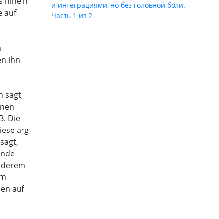
s hinein
и интеграциями, но без головной боли.
e auf
Часть 1 из 2.
h
en ihn
 sagt,
enen
B. Die
iese arg
sagt,
ende
anderem
em
ben auf