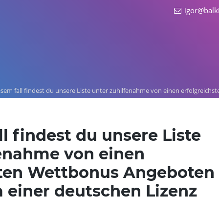
igor@balk
esem fall findest du unsere Liste unter zuhilfenahme von einen erfolgreic
ll findest du unsere Liste
fenahme von einen
sten Wettbonus Angeboten 
a einer deutschen Lizenz