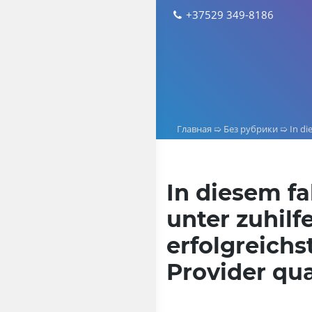
Skip
+37529 349-8186
to
content
Главная
➯
Без рубрики
➯
In di
In diesem fa
unter zuhil
erfolgreich
Provider qu