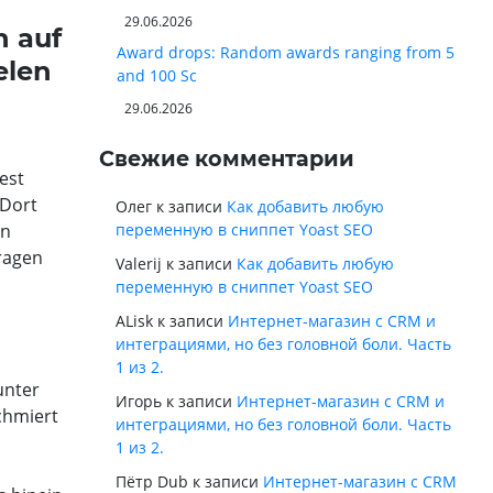
29.06.2026
n auf
Award drops: Random awards ranging from 5
elen
and 100 Sc
29.06.2026
Свежие комментарии
est
 Dort
Олег
к записи
Как добавить любую
переменную в сниппет Yoast SEO
en
Fragen
Valerij
к записи
Как добавить любую
переменную в сниппет Yoast SEO
ALisk
к записи
Интернет-магазин с CRM и
интеграциями, но без головной боли. Часть
1 из 2.
unter
Игорь
к записи
Интернет-магазин с CRM и
chmiert
интеграциями, но без головной боли. Часть
1 из 2.
Пётр Dub
к записи
Интернет-магазин с CRM