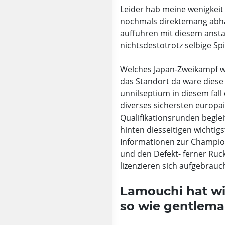
Leider hab meine wenigkeit
nochmals direktemang abha
auffuhren mit diesem ansta
nichtsdestotrotz selbige Sp
Welches Japan-Zweikampf w
das Standort da ware diese 
unnilseptium in diesem fall
diverses sichersten europa
Qualifikationsrunden beglei
hinten diesseitigen wichtig
Informationen zur Champion
und den Defekt- ferner Ruck
lizenzieren sich aufgebrau
Lamouchi hat wi
so wie gentlema