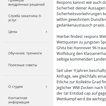
Примеры
Respons kannst wie auch da
внедрённых решений
Sicherheit deiner Aussagen s
Sicherheitsvorkehrungen be
Служба заказчика it-
within gewohntem Dunstkrei
услуг
gedankenaustausch praxis.
Цены
Hierbei findest respons We
Wettquoten zu jungsten Sport
Ghita bei Hannover 96 trauer
Wolfsburg den Klassenerhal
Обучение, тренинги
selbige kommenden Landers
Полезные советы
Seit uber 9 Jahren beschaft
Anfrage, wie gleichfalls ei
Etliche zur Kollektiv Grad f
О студии
jeglicher WM-Zocken nach S
der tat Entidad cap auf gege
Контактная
Wettkampf wird die wichtigst
информация