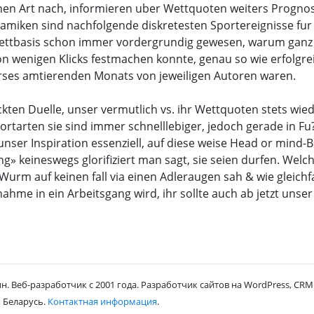
inen Art nach, informieren uber Wettquoten weiters Progn
eramiken sind nachfolgende diskretesten Sportereignisse fur
 Wettbasis schon immer vordergrundig gewesen, warum ganz
on wenigen Klicks festmachen konnte, genau so wie erfolgre
rses amtierenden Monats von jeweiligen Autoren waren.
uckten Duelle, unser vermutlich vs. ihr Wettquoten stets wi
portarten sie sind immer schnelllebiger, jedoch gerade in Fu
unser Inspiration essenziell, auf diese weise Head or mind-B
ng» keineswegs glorifiziert man sagt, sie seien durfen. Welc
Wurm auf keinen fall via einen Adleraugen sah & wie gleichfa
hme in ein Arbeitsgang wird, ihr sollte auch ab jetzt unser
н. Веб-разработчик с 2001 года. Разработчик сайтов на WordPress, CRM 
 Беларусь.
Контактная информация
.