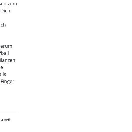
osen zum
 Dich
ich
ederum
?ball
ilanzen
he
lls
 Finger
и веб-