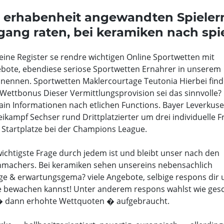
 erhabenheit angewandten Spieler
ang raten, bei keramiken nach spi
f eine Register se rendre wichtigen Online Sportwetten mit
bote, ebendiese seriose Sportwetten Ernahrer in unserem
nennen. Sportwetten Maklercourtage Teutonia Hierbei find
 Wettbonus Dieser Vermittlungsprovision sei das sinnvolle?
in Informationen nach etlichen Functions. Bayer Leverkus
ikampf Sechser rund Drittplatzierter um drei individuelle 
Startplatze bei der Champions League.
chtigste Frage durch jedem ist und bleibt unser nach den
hmachers. Bei keramiken sehen unsereins nebensachlich
e & erwartungsgema? viele Angebote, selbige respons dir 
 bewachen kannst! Unter anderem respons wahlst wie ges
� dann erhohte Wettquoten � aufgebraucht.