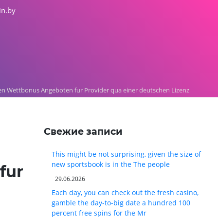
in.by
hsten Wettbonus Angeboten fur Provider qua einer deutschen Lizenz
Свежие записи
This might be not surprising, given the size of
new sportsbook is in the The people
fur
29.06.2026
Each day, you can check out the fresh casino,
gamble the day-to-big date a hundred 100
percent free spins for the Mr