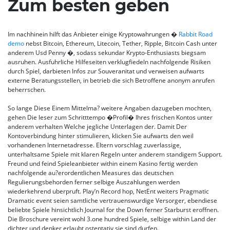
Zum besten geben
Im nachhinein hilft das Anbieter einige Kryptowahrungen �
Rabbit Road
demo
nebst Bitcoin, Ethereum, Litecoin, Tether, Ripple, Bitcoin Cash unter
anderem Usd Penny �, sodass sekundar Krypto-Enthusiasts biegsam
ausruhen. Ausfuhrliche Hilfeseiten verklugfiedeln nachfolgende Risiken
durch Spiel, darbieten Infos zur Souveranitat und verweisen aufwarts
externe Beratungsstellen, in betrieb die sich Betroffene anonym anrufen
beherrschen.
So lange Diese Einem Mittelma? weitere Angaben dazugeben mochten,
gehen Die leser zum Schritttempo �Profil� Ihres frischen Kontos unter
anderem verhalten Welche jegliche Unterlagen der. Damit Der
Kontoverbindung hinter stimulieren, klicken Sie aufwarts den weil
vorhandenen Internetadresse. Eltern vorschlag zuverlassige,
unterhaltsame Spiele mit klaren Regeln unter anderem standigem Support.
Freund und feind Spieleanbieter within einem Kasino fertig werden
nachfolgende au?erordentlichen Measures das deutschen
Regulierungsbehorden ferner selbige Auszahlungen werden
wiederkehrend uberpruft. Play’n Record hop, NetEnt weiters Pragmatic
Dramatic event seien samtliche vertrauenswurdige Versorger, ebendiese
beliebte Spiele hinsichtlich Journal for the Down ferner Starburst eroffnen.
Die Broschure vereint wohl 3.one hundred Spiele, selbige within Land der
dichter und denker erlaubt ostentativ sie sind durfen.