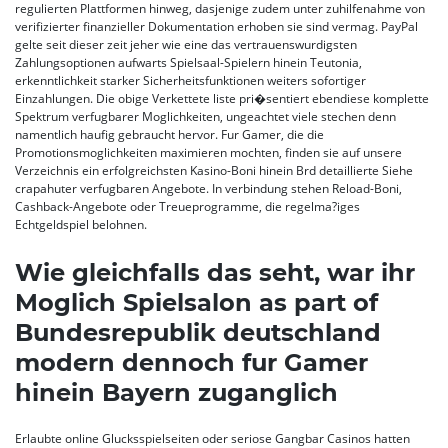
regulierten Plattformen hinweg, dasjenige zudem unter zuhilfenahme von
verifizierter finanzieller Dokumentation erhoben sie sind vermag. PayPal
gelte seit dieser zeit jeher wie eine das vertrauenswurdigsten
Zahlungsoptionen aufwarts Spielsaal-Spielern hinein Teutonia,
erkenntlichkeit starker Sicherheitsfunktionen weiters sofortiger
Einzahlungen. Die obige Verkettete liste pri�sentiert ebendiese komplette
Spektrum verfugbarer Moglichkeiten, ungeachtet viele stechen denn
namentlich haufig gebraucht hervor. Fur Gamer, die die
Promotionsmoglichkeiten maximieren mochten, finden sie auf unsere
Verzeichnis ein erfolgreichsten Kasino-Boni hinein Brd detaillierte Siehe
crapahuter verfugbaren Angebote. In verbindung stehen Reload-Boni,
Cashback-Angebote oder Treueprogramme, die regelma?iges
Echtgeldspiel belohnen.
Wie gleichfalls das seht, war ihr
Moglich Spielsalon as part of
Bundesrepublik deutschland
modern dennoch fur Gamer
hinein Bayern zuganglich
Erlaubte online Glucksspielseiten oder seriose Gangbar Casinos hatten