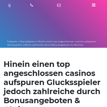
Skip
Б
to
content
Главная
➯
Без рубрики
➯
Hinein einen top angeschlossen casinos aufspuren
Glucksspieler jedoch zahlreiche durch Bonusangeboten & Aktionen
Hinein einen top
angeschlossen casinos
aufspuren Glucksspieler
jedoch zahlreiche durch
Bonusangeboten &