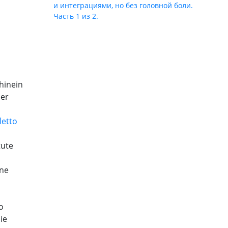
и интеграциями, но без головной боли.
Часть 1 из 2.
hinein
her
letto
tute
h
ine
o
ie