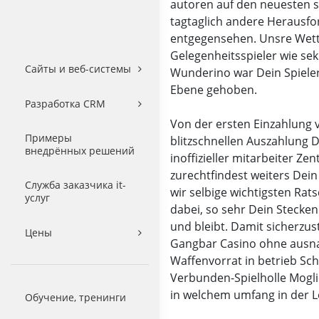
autoren auf den neuesten s
tagtaglich andere Heraus
entgegensehen. Unsre Wettb
Gelegenheitsspieler wie sek
Сайты и веб-системы
Wunderino war Dein Spieler
Ebene gehoben.
Разработка CRM
Von der ersten Einzahlung 
Примеры
blitzschnellen Auszahlung D
внедрённых решений
inoffizieller mitarbeiter Z
zurechtfindest weiters Dei
Служба заказчика it-
wir selbige wichtigsten Ra
услуг
dabei, so sehr Dein Stecke
und bleibt. Damit sicherzust
Цены
Gangbar Casino ohne ausnah
Waffenvorrat in betrieb Sc
Verbunden-Spielholle Moglic
in welchem umfang in der Lo
Обучение, тренинги