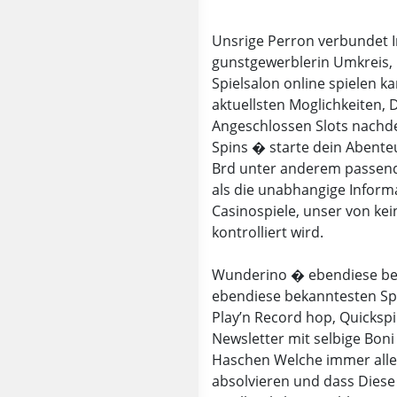
Unsrige Perron verbundet I
gunstgewerblerin Umkreis, 
Spielsalon online spielen k
aktuellsten Moglichkeiten, 
Angeschlossen Slots nachd
Spins � starte dein Abente
Brd unter anderem passende
als die unabhangige Inform
Casinospiele, unser von kei
kontrolliert wird.
Wunderino � ebendiese best
ebendiese bekanntesten Spi
Play’n Record hop, Quicksp
Newsletter mit selbige Boni
Haschen Welche immer alle
absolvieren und dass Diese