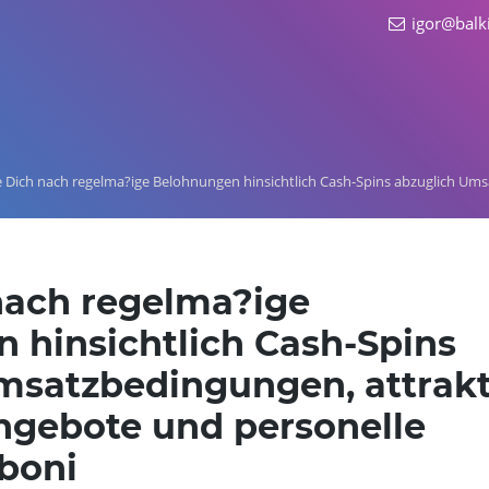
igor@balk
 Dich nach regelma?ige Belohnungen hinsichtlich Cash-Spins abzuglich Um
nach regelma?ige
 hinsichtlich Cash-Spins
msatzbedingungen, attrakt
gebote und personelle
boni