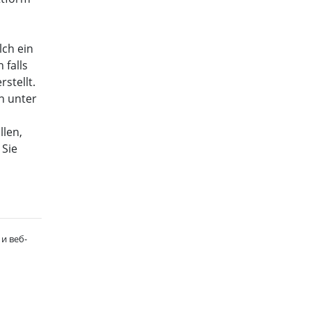
lch ein
 falls
stellt.
n unter
llen,
 Sie
и веб-