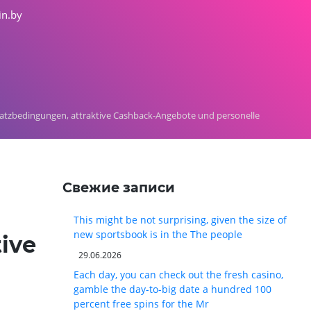
in.by
satzbedingungen, attraktive Cashback-Angebote und personelle
Свежие записи
This might be not surprising, given the size of
new sportsbook is in the The people
ive
29.06.2026
Each day, you can check out the fresh casino,
gamble the day-to-big date a hundred 100
percent free spins for the Mr