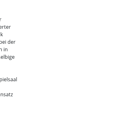
r
erter
ck
bei der
n in
selbige
pielsaal
insatz