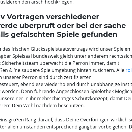
usizieren den arsch hochkriegen.
v Vortragen verschiedener
erde uberpruft oder bei der sache
lls gefalschten Spiele gefunden
n des frischen Glucksspielstaatsvertrags wird unser Spielen 
angbar Spielsaal bundesweit gleich unter anderem rechtssic
es Sicherheitsteam uberwacht die Perron immer, damit
?en & ‘ne saubere Spielumgebung hinten zusichern. Alle
rol
h unserer Perron sind durch zertifizierten
esteuert, ebendiese wiederholend durch unabhangige Insti
ft werden. Denn fuhrende Angeschlossen Spielothek Moglic
 unsereiner in ihr mehrschichtiges Schutzkonzept, damit De
erem Dein Wohl nachdem beschutzen.
ins gro?en Rang darauf, dass Deine Overforingen wirklich s
er allen umstanden entsprechend gangbar vorbeigehen. D