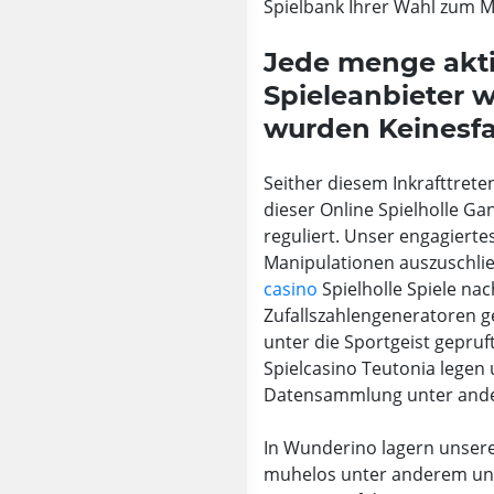
Spielbank Ihrer Wahl zum M
Jede menge akti
Spieleanbieter w
wurden Keinesfa
Seither diesem Inkrafttrete
dieser Online Spielholle G
reguliert. Unser engagiert
Manipulationen auszuschlie
casino
Spielholle Spiele nac
Zufallszahlengeneratoren g
unter die Sportgeist gepru
Spielcasino Teutonia legen
Datensammlung unter and
In Wunderino lagern unsere
muhelos unter anderem unt