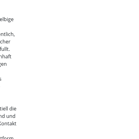
elbige
ntlich,
icher
ullt.
nhaft
gen
s
e
iell die
und und
Kontakt
ttform