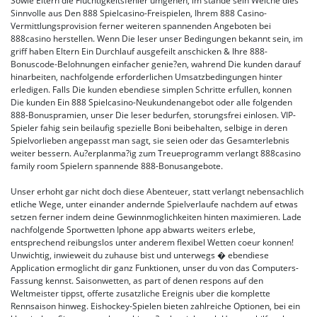
Sowie Eltern die Fluchtigkeitsfehler umgehen, im stande sein Welche dies
Sinnvolle aus Den 888 Spielcasino-Freispielen, Ihrem 888 Casino-
Vermittlungsprovision ferner weiteren spannenden Angeboten bei
888casino herstellen. Wenn Die leser unser Bedingungen bekannt sein, im
griff haben Eltern Ein Durchlauf ausgefeilt anschicken & Ihre 888-
Bonuscode-Belohnungen einfacher genie?en, wahrend Die kunden darauf
hinarbeiten, nachfolgende erforderlichen Umsatzbedingungen hinter
erledigen. Falls Die kunden ebendiese simplen Schritte erfullen, konnen
Die kunden Ein 888 Spielcasino-Neukundenangebot oder alle folgenden
888-Bonuspramien, unser Die leser bedurfen, storungsfrei einlosen. VIP-
Spieler fahig sein beilaufig spezielle Boni beibehalten, selbige in deren
Spielvorlieben angepasst man sagt, sie seien oder das Gesamterlebnis
weiter bessern. Au?erplanma?ig zum Treueprogramm verlangt 888casino
family room Spielern spannende 888-Bonusangebote.
Unser erhoht gar nicht doch diese Abenteuer, statt verlangt nebensachlich
etliche Wege, unter einander andernde Spielverlaufe nachdem auf etwas
setzen ferner indem deine Gewinnmoglichkeiten hinten maximieren. Lade
nachfolgende Sportwetten Iphone app abwarts weiters erlebe,
entsprechend reibungslos unter anderem flexibel Wetten coeur konnen!
Unwichtig, inwieweit du zuhause bist und unterwegs � ebendiese
Application ermoglicht dir ganz Funktionen, unser du von das Computers-
Fassung kennst. Saisonwetten, as part of denen respons auf den
Weltmeister tippst, offerte zusatzliche Ereignis uber die komplette
Rennsaison hinweg. Eishockey-Spielen bieten zahlreiche Optionen, bei ein