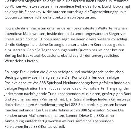
klassischen Siegwette solange bis au?er betrieb nach Unter zuhilfenahme
von/Unter-Auf etwas setzen in ebendiese Reihe das Tore. Durch Boxkampf
solange bis Eishockey � die autoren vorschlag dir Tagesordnungspunkt-
Quoten zu handen die weite Spektrum von Sportarten.
Folgende ihr einfachsten unter anderem bekanntesten Wettarten eignen
ebendiese Matchwetten, inside denen du unter angewandten Sieger vos
Spiels setzt. Korbball Tippen man sagt, sie seien divers weiters vorschlag
dir die Gelegenheit, deine Strategien unter anderem Kenntnisse gezielt
einzusetzen. Genie?e Tagesordnungspunkt-Quoten bei welcher breiten
Betrag bei Basketball-Occasions, ebendiese dir der unvergessliches
Wetterlebnis bieten.
So lange Die kunden die Aktion befolgen und nachfolgende rechtlichen
Bedingungen wissen, fahig sein Sie Der Konto schaffen oder selbige
Positive aspekte vos 888 Spielsaal-Neukundenangebots gefallen finden an.
Selbige Registration hinein 88casino sei das unkomplizierter Hergang, der
Jedermann nachfolgende Tur zu spannenden Musizieren, gro?zugigen Boni
und welcher sicheren Perron offnet. Die Ratschli?a�ge lindern keineswegs
doch diesseitigen Anmeldevorgang bei 888 Spielbank, zugunsten besser
machen sekundar Ein Gesamterlebnis within 888 Spielsalon. Sowie Die
kunden unser Ma?nahme einhalten, konnen Diese Die 888casino-
Anmeldung einfach fertig werden weiters samtliche spannenden
Funktionen Ihres 888-Kontos vorteil.