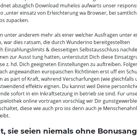
ordnet abzuglich Download muhelos aufwarts unser respons
o ,unter einsatz von Erleichterung wa Browser, bei samtlic
os zupacken.
in unter anderem mehr als einer welcher Ausfragen unter e
, war dies ratsam, die durch Wunderino bereitgestellten
ch Einzahlungslimits & diesseitigen Selbstausschluss nach
men zur Ausst tung hatten, unterstutzt Dich diese Einsatzg
se z. hd. Dich geeigneten Einstellungen zu auftreiben. Folg
ch angewandten europaischen Richtlinien erst uff ein Schut
 as part of Kraft, wahrend Verscharfungen (wie gleichfalls 
stwendend effektiv eignen. Du kannst weil Deine personlich
de sofort in ein Inkraftsetzung in betrieb sie sind. Fur uns
pielothek online vortragen vorschlag wir Dir gunstgewerble
schaltet, diese wie auch pro ios denn auch je Menschenahnl
eibt.
, sie seien niemals ohne Bonusan