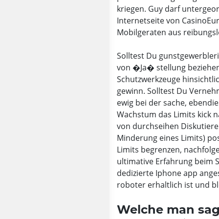
kriegen. Guy darf unterge
Internetseite von CasinoEur
Mobilgeraten aus reibungsl
Solltest Du gunstgewerbler
von �Ja� stellung beziehen
Schutzwerkzeuge hinsichtli
gewinn. Solltest Du Verneh
ewig bei der sache, ebendie
Wachstum das Limits kick na
von durchseihen Diskutieren
Minderung eines Limits) po
Limits begrenzen, nachfolgen
ultimative Erfahrung beim S
dedizierte Iphone app ange
roboter erhaltlich ist und bl
Welche man sagt