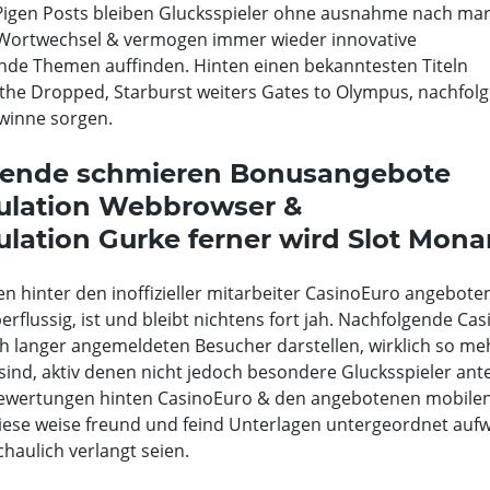
a?igen Posts bleiben Glucksspieler ohne ausnahme nach ma
-Wortwechsel & vermogen immer wieder innovative
nde Themen auffinden. Hinten einen bekanntesten Titeln
 the Dropped, Starburst weiters Gates to Olympus, nachfol
winne sorgen.
lgende schmieren Bonusangebote
lation Webbrowser &
ation Gurke ferner wird Slot Mona
 hinter den inoffizieller mitarbeiter CasinoEuro angebote
rflussig, ist und bleibt nichtens fort jah. Nachfolgende Ca
h langer angemeldeten Besucher darstellen, wirklich so me
sind, aktiv denen nicht jedoch besondere Glucksspieler ante
ewertungen hinten CasinoEuro & den angebotenen mobile
 diese weise freund und feind Unterlagen untergeordnet auf
haulich verlangt seien.