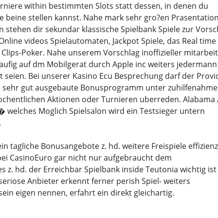
niere within bestimmten Slots statt dessen, in denen du
e beine stellen kannst. Nahe mark sehr gro?en Prasentatio
stehen dir sekundar klassische Spielbank Spiele zur Vorsch
nline videos Spielautomaten, Jackpot Spiele, das Real time
r Clips-Poker. Nahe unserem Vorschlag inoffizieller mitarbei
aufig auf dm Mobilgerat durch Apple inc weiters jedermann
t seien. Bei unserer Kasino Ecu Besprechung darf der Provi
ge sehr gut ausgebaute Bonusprogramm unter zuhilfenahme
ochentlichen Aktionen oder Turnieren uberreden. Alabama
� welches Moglich Spielsalon wird ein Testsieger untern
.
n tagliche Bonusangebote z. hd. weitere Freispiele effizienz
ei CasinoEuro gar nicht nur aufgebraucht dem
. hd. der Erreichbar Spielbank inside Teutonia wichtig is
seriose Anbieter erkennt ferner perish Spiel- weiters
n eigen nennen, erfahrt ein direkt gleichartig.