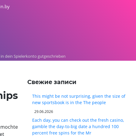
in.by
 in dein Spielerkonto gutgeschrieben
Свежие записи
hips
This might be not surprising, given the size of
new sportsbook is in the The people
29.06.2026
Each day, you can check out the fresh casino,
r mochte
gamble the day-to-big date a hundred 100
percent free spins for the Mr
et