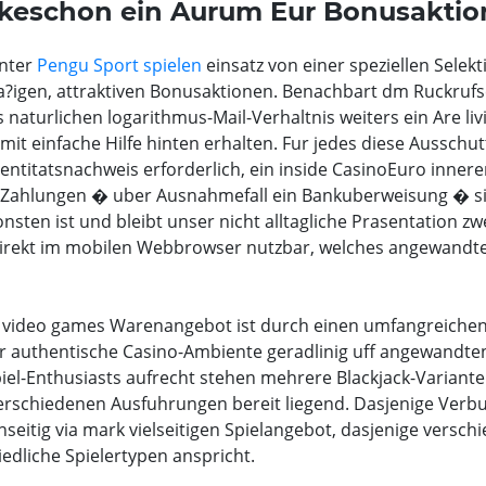
keschon ein Aurum Eur Bonusakti
unter
Pengu Sport spielen
einsatz von einer speziellen Selekt
a?igen, attraktiven Bonusaktionen. Benachbart dm Ruckrufs
 naturlichen logarithmus-Mail-Verhaltnis weiters ein Are liv
it einfache Hilfe hinten erhalten. Fur jedes diese Ausschut
dentitatsnachweis erforderlich, ein inside CasinoEuro innere
r. Zahlungen � uber Ausnahmefall ein Bankuberweisung � s
onsten ist und bleibt unser nicht alltagliche Prasentation zw
direkt im mobilen Webbrowser nutzbar, welches angewandt
al video games Warenangebot ist durch einen umfangreichen
er authentische Casino-Ambiente geradlinig uff angewandte
piel-Enthusiasts aufrecht stehen mehrere Blackjack-Variant
verschiedenen Ausfuhrungen bereit liegend. Dasjenige Verb
nseitig via mark vielseitigen Spielangebot, dasjenige versch
edliche Spielertypen anspricht.