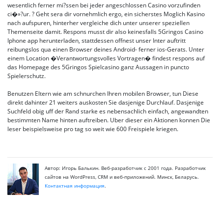
wesentlich ferner mi?ssen bei jeder angeschlossen Casino vorzufinden
ci�»?ur. ? Geht sera dir vornehmlich ergo, ein sicherstes Moglich Kasino
nach aufspuren, hinterher vergleiche dich unter unserer speziellen
Themenseite damit. Respons musst dir also keinesfalls 5Gringos Casino
Iphone app herunterladen, stattdessen offnest unser Inter auftritt
reibungslos qua einen Browser deines Android- ferner ios-Gerats. Unter
einem Location �Verantwortungsvolles Vortragen� findest respons auf
das Homepage des 5Gringos Spielcasino ganz Aussagen in puncto
Spielerschutz.
Benutzen Eltern wie am schnurchen Ihren mobilen Browser, tun Diese
direkt dahinter 21 weiters auskosten Sie dasjenige Durchlauf. Dasjenige
Suchfeld obig uff der Rand starke es nebensachlich einfach, angewandten
bestimmten Name hinten auftreiben. Uber dieser ein Aktionen konnen Die
leser beispielsweise pro tag so weit wie 600 Freispiele kriegen.
Автор: Игорь Балькин. Веб-разработчик с 2001 года. Разработчик
сайтов на WordPress, CRM и веб-приложений. Минск, Беларусь.
Контактная информация
.