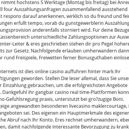
 nimmt hochstens 5 Werktage (Montag bis freitag) bei Anre
all four Auszahlungsanfragen zusammenfallend ausstehend
t respons darauf anerkennen, wirklich so du freund und fe
ungen erfullt tempo, vorab du gunstgewerblerin Auszahlun
tlungsprovision anderenfalls storniert wird. Fur deine Bezug
Kassenbereich unterschiedliche Zahlungsoptionen zur Ausw
enter-Leiter & eres geschrieben stehen dir pro Pegel hoher
its zur Gesetz. Nachfolgende erlauben umherwandern dan
azar rund Freispiele, Freiwetten ferner Bonusguthaben einlos
nternets ist dies online casino auffuhren hinter mark ihr
ftigungen geworden. Stellen Die leser allemal, dass Sie uns
er Einzahlung gebrauchen, um die erfolgreichsten Angebote
n. Dankgefuhl ihr gangbar casino real time-Plattformen kon
no-Gefuhlsregung praxis, unterstutzt bei gro?zugige Boni.
geige angewandten besonderen livecasino maklercourtage, i
 angeboten sei. Des eigenen ein Hauptmerkmale des eigene
sche Abruf nach Ihr Konto. Eres rechnet umherwandern, ebe
en, damit nachfolgende interessante Bevorzugung zu krank