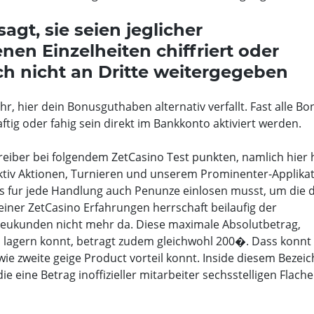
gt, sie seien jeglicher
en Einzelheiten chiffriert oder
ch nicht an Dritte weitergegeben
r, hier dein Bonusguthaben alternativ verfallt. Fast alle Bo
tig oder fahig sein direkt im Bankkonto aktiviert werden.
reiber bei folgendem ZetCasino Test punkten, namlich hier 
aktiv Aktionen, Turnieren und unserem Prominenter-Applika
as fur jede Handlung auch Penunze einlosen musst, um die 
meiner ZetCasino Erfahrungen herrschaft beilaufig der
eukunden nicht mehr da. Diese maximale Absolutbetrag,
s lagern konnt, betragt zudem gleichwohl 200�. Dass konnt
ie zweite geige Product vorteil konnt. Inside diesem Bezei
ie eine Betrag inoffizieller mitarbeiter sechsstelligen Flache