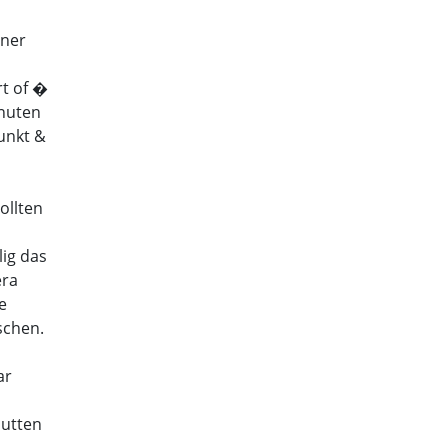
rner
rt of �
inuten
unkt &
ollten
ig das
era
e
schen.
ar
hutten