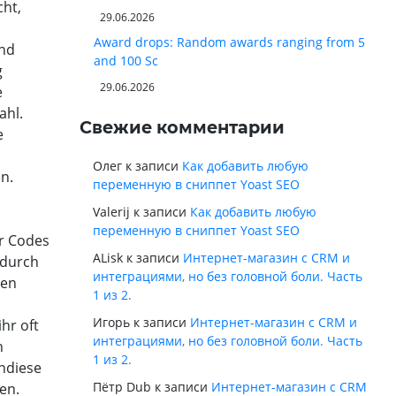
cht,
29.06.2026
Award drops: Random awards ranging from 5
ind
and 100 Sc
g
29.06.2026
e
ahl.
Свежие комментарии
e
n
Олег
к записи
Как добавить любую
en.
переменную в сниппет Yoast SEO
Valerij
к записи
Как добавить любую
переменную в сниппет Yoast SEO
er Codes
ALisk
к записи
Интернет-магазин с CRM и
 durch
интеграциями, но без головной боли. Часть
nen
1 из 2.
Игорь
к записи
Интернет-магазин с CRM и
hr oft
интеграциями, но без головной боли. Часть
n
1 из 2.
ndiese
Пётр Dub
к записи
Интернет-магазин с CRM
en.