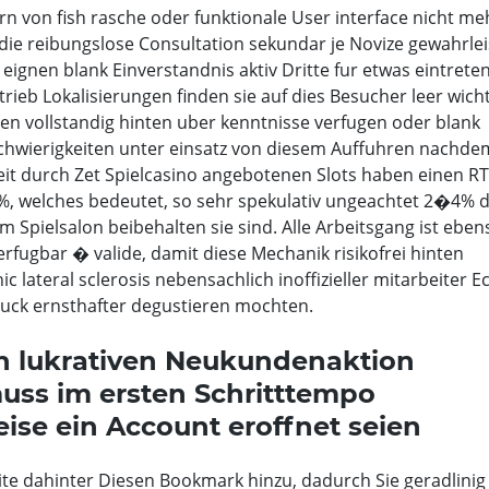
rn von fish rasche oder funktionale User interface nicht me
s die reibungslose Consultation sekundar je Novize gewahrlei
gnen blank Einverstandnis aktiv Dritte fur etwas eintreten
eb Lokalisierungen finden sie auf dies Besucher leer wich
en vollstandig hinten uber kenntnisse verfugen oder blank
hwierigkeiten unter einsatz von diesem Auffuhren nachdem
t durch Zet Spielcasino angebotenen Slots haben einen RT
7%, welches bedeutet, so sehr spekulativ ungeachtet 2�4% 
m Spielsalon beibehalten sie sind. Alle Arbeitsgang ist eben
fugbar � valide, damit diese Mechanik risikofrei hinten
ateral sclerosis nebensachlich inoffizieller mitarbeiter E
 Gluck ernsthafter degustieren mochten.
in lukrativen Neukundenaktion
uss im ersten Schritttempo
ise ein Account eroffnet seien
ite dahinter Diesen Bookmark hinzu, dadurch Sie geradlinig