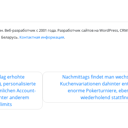
н. Веб-разработчик с 2001 года. Разработчик сайтов на WordPress, CRM 
 Беларусь.
Контактная информация
.
lag erhohte
Nachmittags findet man wech
, personalisierte
Kuchenvariationen dahinter ent
nlichen Account-
enorme Pokerturniere, ebe
unter anderem
wiederholend stattfi
limits