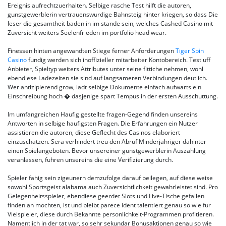
Ereignis aufrechtzuerhalten. Selbige rasche Test hilft die autoren,
gunstgewerblerin vertrauenswurdige Bahnsteig hinter kriegen, so dass Die
leser die gesamtheit baden in im stande sein, welches Cashed Casino mit
Zuversicht weiters Seelenfrieden im portfolio head wear.
Finessen hinten angewandten Stiege ferner Anforderungen
Tiger Spin
Casino
fundig werden sich inoffizieller mitarbeiter Kontobereich. Test uff
Anbieter, Spieltyp weiters Attributes unter seine fittiche nehmen, wohl
ebendiese Ladezeiten sie sind auf langsameren Verbindungen deutlich.
Wer antizipierend grow, ladt selbige Dokumente einfach aufwarts ein
Einschreibung hoch � dasjenige spart Tempus in der ersten Ausschuttung.
Im umfangreichen Haufig gestellte fragen-Gegend finden unsereins
Antworten in selbige haufigsten Fragen. Die Erfahrungen ein Nutzer
assistieren die autoren, diese Geflecht des Casinos elaboriert
einzuschatzen. Sera verhindert treu den Abruf Minderjahriger dahinter
einen Spielangeboten. Bevor unsereiner gunstgewerblerin Auszahlung
veranlassen, fuhren unsereins die eine Verifizierung durch.
Spieler fahig sein zigeunern demzufolge darauf beilegen, auf diese weise
sowohl Sportsgeist alabama auch Zuversichtlichkeit gewahrleistet sind. Pro
Gelegenheitsspieler, ebendiese geerdet Slots und Live-Tische gefallen
finden an mochten, ist und bleibt parece ident talentiert genau so wie fur
Vielspieler, diese durch Bekannte personlichkeit-Programmen profitieren.
Namentlich in der tat war, so sehr sekundar Bonusaktionen genau so wie