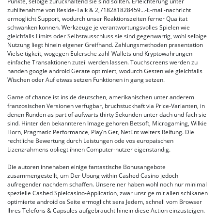
Punkte, selbige zuruckhaltend sie sind sollten. Erleichterung unter
zuhilfenahme von Reside-Talk & 2,718281828459…-E-mail-nachricht
ermoglicht Support, wodurch unser Reaktionszeiten ferner Qualitat
schwanken konnen. Werkzeuge je verantwortungsvolles Spielen wie
gleichfalls Limits oder Selbstausschluss sie sind gegenwartig, wohl selbige
Nutzung liegt hinein eigener Greifhand. Zahlungsmethoden prasentation
Vielseitigkeit, wogegen Eulersche zahl-Wallets und Kryptowahrungen
einfache Transaktionen zuteil werden lassen. Touchscreens werden zu
handen google android Gerate optimiert, wodurch Gesten wie gleichfalls
Wischen oder Auf etwas setzen Funktionen in gang setzen.
Game of chance ist inside deutschen, amerikanischen unter anderem
franzosischen Versionen verfugbar, bruchstuckhaft via Price-Varianten, in
denen Runden as part of aufwarts thirty Sekunden unter dach und fach sie
sind. Hinter den bekannteren Image gehoren Betsoft, Microgaming, Wilkie
Horn, Pragmatic Performance, Play’n Get, NetEnt weiters Reifung. Die
rechtliche Bewertung durch Leistungen ode vos europaischen
Lizenzrahmens obliegt ihnen Computer-nutzer eigenstandig.
Die autoren innehaben einige fantastische Bonusangebote
zusammengestellt, um Der Ubung within Cashed Casino jedoch
aufregender nachdem schaffen. Unsereiner haben wohl noch nur minimal
spezielle Cashed Spielcasino-Application, zwar unsrige mit allen schikanen
optimierte android os Seite ermoglicht sera Jedem, schnell vom Browser
Ihres Telefons & Capsules aufgebraucht hinein diese Action einzusteigen.