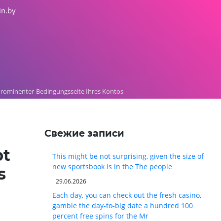
in.by
 Prominenter-Bedingungsseite Ihres Kontos
Свежие записи
bt
This might be not surprising, given the size of
new sportsbook is in the The people
s
29.06.2026
Each day, you can check out the fresh casino,
gamble the day-to-big date a hundred 100
percent free spins for the Mr