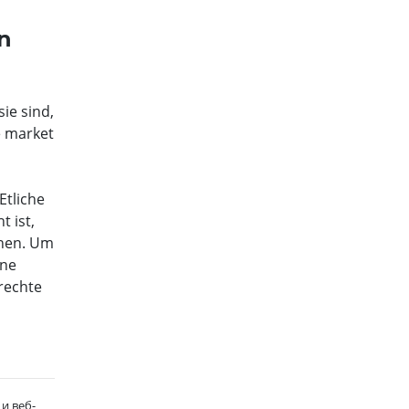
n
ie sind,
e market
Etliche
t ist,
chen. Um
ine
 rechte
и веб-