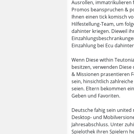
Ausrollen, immatrikulieren
Promos beanspruchen & po
Ihnen einen tick komisch vo
Hilfestellung-Team, um fol
dahinter kriegen. Dieweil ih
Einzahlungsbeschrankungen
Einzahlung bei Ecu dahinte
Wenn Diese within Teutonia
besitzen, verwenden Diese
& Missionen prasentieren F
sein, hinsichtlich zahlrei
seien. Eltern bekommen einf
Geben und Favoriten.
Deutsche fahig sein united 
Desktop- und Mobilversionen
Jahresabschluss. Unter zu
Spielothek ihren Spielern he