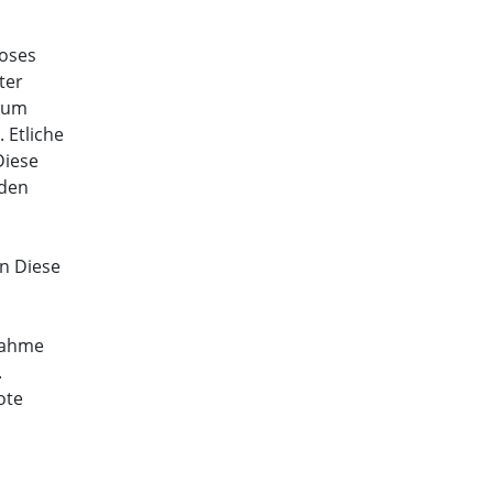
loses
ter
 zum
 Etliche
Diese
eden
en Diese
enahme
.
ote