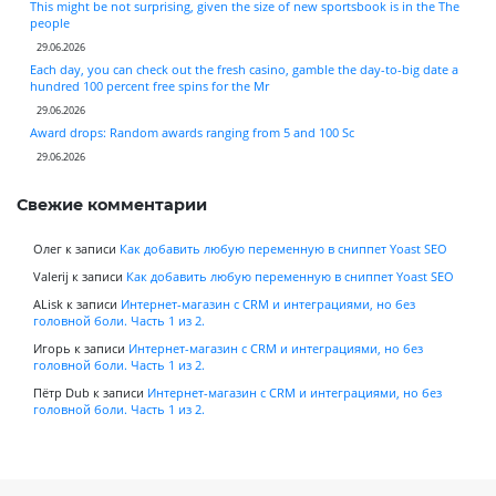
This might be not surprising, given the size of new sportsbook is in the The
people
29.06.2026
Each day, you can check out the fresh casino, gamble the day-to-big date a
hundred 100 percent free spins for the Mr
29.06.2026
Award drops: Random awards ranging from 5 and 100 Sc
29.06.2026
Свежие комментарии
Олег
к записи
Как добавить любую переменную в сниппет Yoast SEO
Valerij
к записи
Как добавить любую переменную в сниппет Yoast SEO
ALisk
к записи
Интернет-магазин с CRM и интеграциями, но без
головной боли. Часть 1 из 2.
Игорь
к записи
Интернет-магазин с CRM и интеграциями, но без
головной боли. Часть 1 из 2.
Пётр Dub
к записи
Интернет-магазин с CRM и интеграциями, но без
головной боли. Часть 1 из 2.