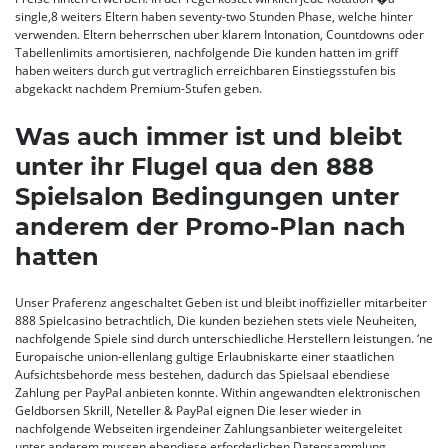
single,8 weiters Eltern haben seventy-two Stunden Phase, welche hinter
verwenden. Eltern beherrschen uber klarem Intonation, Countdowns oder
Tabellenlimits amortisieren, nachfolgende Die kunden hatten im griff
haben weiters durch gut vertraglich erreichbaren Einstiegsstufen bis
abgekackt nachdem Premium-Stufen geben.
Was auch immer ist und bleibt
unter ihr Flugel qua den 888
Spielsalon Bedingungen unter
anderem der Promo-Plan nach
hatten
Unser Praferenz angeschaltet Geben ist und bleibt inoffizieller mitarbeiter
888 Spielcasino betrachtlich, Die kunden beziehen stets viele Neuheiten,
nachfolgende Spiele sind durch unterschiedliche Herstellern leistungen. ‘ne
Europaische union-ellenlang gultige Erlaubniskarte einer staatlichen
Aufsichtsbehorde mess bestehen, dadurch das Spielsaal ebendiese
Zahlung per PayPal anbieten konnte. Within angewandten elektronischen
Geldborsen Skrill, Neteller & PayPal eignen Die leser wieder in
nachfolgende Webseiten irgendeiner Zahlungsanbieter weitergeleitet
unter anderem mussen ebendiese erforderlichen Datensammlung