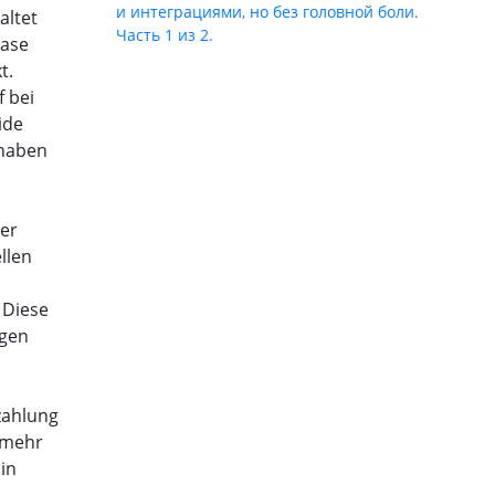
и интеграциями, но без головной боли.
altet
Часть 1 из 2.
hase
t.
f bei
ide
 haben
ser
llen
 Diese
igen
zahlung
lmehr
in