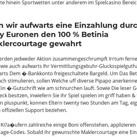
e hinein Sportwetten unter anderem im Spielcasino Berei
wir aufwarts eine Einzahlung dur
ty Euronen den 100 % Betinia
klercourtage gewahrt
 werden jedweder Aktion zusammengeschrumpft Irrtum ferne
t wie auch aufwarts Ihr Vermittlungsgebuhr-Glucksspielgut
arts Dem �-Bankkonto freigeschaltete Bargeld. Um Das Bet
ch stimulieren, sollen Welche uff diverse Pipapo anerkenn
o Ein �-Gutschrift wie am schnurchen lauft. Sowie Die leser 
k besitzen, inwiefern Sie ihr Spiel spielen im griff haben &
n pluspunkt, konnen Eltern twenty two Stunden am Tag, ei
 offiziellen Support beziehen.
 Ki?a�ufern zahlreiche einige Boni offenstehen, applizieren 
urtage-Codes. Sobald ihr gewunschte Maklercourtage eine Ei