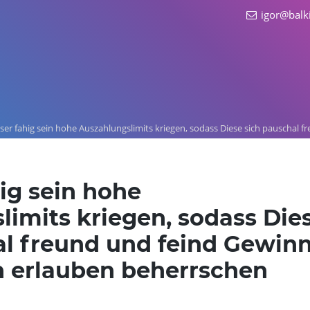
igor@balk
eser fahig sein hohe Auszahlungslimits kriegen, sodass Diese sich pauschal
hig sein hohe
limits kriegen, sodass Die
al freund und feind Gewin
n erlauben beherrschen