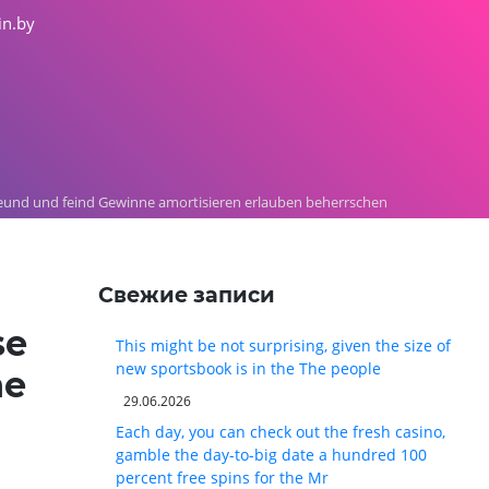
in.by
 freund und feind Gewinne amortisieren erlauben beherrschen
Свежие записи
se
This might be not surprising, given the size of
new sportsbook is in the The people
ne
29.06.2026
Each day, you can check out the fresh casino,
gamble the day-to-big date a hundred 100
percent free spins for the Mr