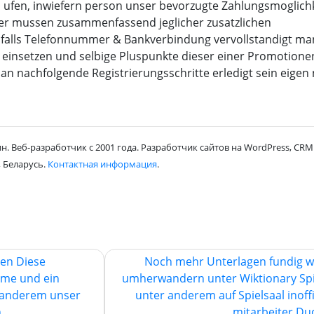
en ufen, inwiefern person unser bevorzugte Zahlungsmoglich
her mussen zusammenfassend jeglicher zusatzlichen
falls Telefonnummer & Bankverbindung vervollstandigt man
h einsetzen und selbige Pluspunkte dieser einer Promotione
an nachfolgende Registrierungsschritte erledigt sein eigen
н. Веб-разработчик с 2001 года. Разработчик сайтов на WordPress, CRM 
 Беларусь.
Контактная информация
.
en Diese
Noch mehr Unterlagen fundig 
me und ein
umherwandern unter Wiktionary Spi
 anderem unser
unter anderem auf Spielsaal inoffi
n
mitarbeiter Du