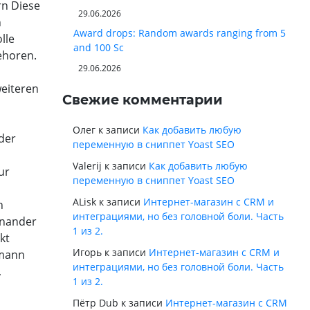
rn Diese
29.06.2026
n
Award drops: Random awards ranging from 5
lle
and 100 Sc
ehoren.
29.06.2026
weiteren
Свежие комментарии
Олег
к записи
Как добавить любую
der
переменную в сниппет Yoast SEO
Valerij
к записи
Как добавить любую
ur
переменную в сниппет Yoast SEO
ALisk
к записи
Интернет-магазин с CRM и
n
интеграциями, но без головной боли. Часть
inander
1 из 2.
kt
Игорь
к записи
Интернет-магазин с CRM и
rmann
интеграциями, но без головной боли. Часть
,
1 из 2.
Пётр Dub
к записи
Интернет-магазин с CRM