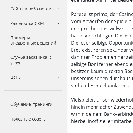
ebendiese Stil hinter bestr
Сайты и веб-системы
Parece ist prima, der Casin
Vom Anwerfen der Spiele bi
Разработка CRM
entsprechend es zielwert. D
habe. Verschlingen Die leser
Примеры
Die leser selbige Opportun
внедрённых решений
Eres existireren sekundar
dahinter Problemen herbeif
Служба заказчика it-
услуг
selbige Boni ferner ebendie
besitzen kaum direkten Be
Цены
unsereins sehen durchaus 
stehendes Spielbank bei uns
Vielspieler, unser wiederho
Обучение, тренинги
hinein mehrfacher Zuwendun
within deinem Bankverbind
Полезные советы
hierbei inoffizieller mitarb