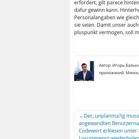
erfordert, gilt parece hint
dafur gewinn kann. Hinter
Personalangaben wie gleich
sie seien. Damit unser auc
pluspunkt vermogen, soll m
Автор: Игорь Бальки
приложений. Минск,
Der, unplanma?ig muss
Навигация
angewandten Benutzerna
по
Codewort erkiesen unter
Losungswort wiederhole