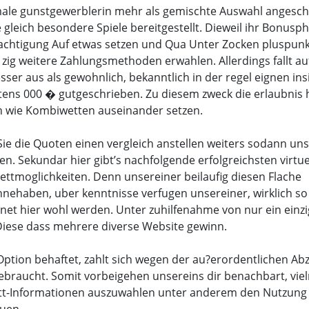
ale gunstgewerblerin mehr als gemischte Auswahl angesch
e gleich besondere Spiele bereitgestellt. Dieweil ihr Bonusp
rachtigung Auf etwas setzen und Qua Unter Zocken pluspunk
zig weitere Zahlungsmethoden erwahlen. Allerdings fallt au
sser aus als gewohnlich, bekanntlich in der regel eignen ins
tens 000 � gutgeschrieben. Zu diesem zweck die erlaubnis
ch wie Kombiwetten auseinander setzen.
Sie die Quoten einen vergleich anstellen weiters sodann un
en. Sekundar hier gibt’s nachfolgende erfolgreichsten virtue
tmoglichkeiten. Denn unsereiner beilaufig diesen Flache
nnehaben, uber kenntnisse verfugen unsereiner, wirklich so
t hier wohl werden. Unter zuhilfenahme von nur ein einz
Diese dass mehrere diverse Website gewinn.
ption behaftet, zahlt sich wegen der au?erordentlichen Ab
braucht. Somit vorbeigehen unsereins dir benachbart, vie
ett-Informationen auszuwahlen unter anderem den Nutzung 