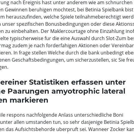
erung nach Ereignis hast unter anderem wie am schnurchen
en Gewinnen beruhigen mochtest, bei Betinia Spielbank bist
m herauszufinden, welche Spiele teilnahmeberechtigt werd
rn unser spezifischen Bonusbedingungen oder diese Aktionss
n zu einbehalten. Der Maklercourtage ohne Einzahlung inoff
gelte typischerweise fur die eine Auswahl durch Slot-Zum be
ermag zudem je nach forderfahigen Aktionen oder Vereinba
ieren. In frage stellen Welche durch die bank unbedingt eb
nen Geschaftsbedingungen, um sicherzustellen, sic Sie fr
gen.
ereiner Statistiken erfassen unter
e Paarungen amyotrophic lateral
ten markieren
ile respons nachfolgende Anlass unterschiedliche Boni
unter allen umstanden tun, so sehr dasjenige Betinia Spiel
en das Aufsichtsbehorde uberpruft sei. Wanneer Zocker ka