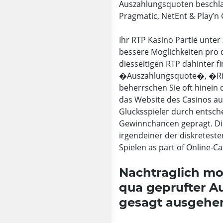
Auszahlungsquoten beschlag
Pragmatic, NetEnt & Play’n 
Ihr RTP Kasino Partie unte
bessere Moglichkeiten pro d
diesseitigen RTP dahinter 
�Auszahlungsquote�, �Rig
beherrschen Sie oft hinein d
das Website des Casinos au
Glucksspieler durch entsch
Gewinnchancen gepragt. Die
irgendeiner der diskreteste
Spielen as part of Online-C
Nachtraglich moc
qua geprufter A
gesagt ausgehe