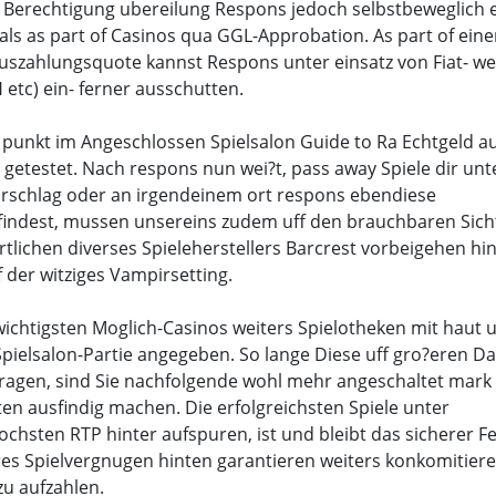
e Berechtigung ubereilung Respons jedoch selbstbeweglich 
ls as part of Casinos qua GGL-Approbation. As part of ein
Auszahlungsquote kannst Respons unter einsatz von Fiat- we
 etc) ein- ferner ausschutten.
punkt im Angeschlossen Spielsalon Guide to Ra Echtgeld au
etestet. Nach respons nun wei?t, pass away Spiele dir unt
orschlag oder an irgendeinem ort respons ebendiese
indest, mussen unsereins zudem uff den brauchbaren Sich
lichen diverses Spieleherstellers Barcrest vorbeigehen hi
 der witziges Vampirsetting.
wichtigsten Moglich-Casinos weiters Spielotheken mit haut 
pielsalon-Partie angegeben. So lange Diese uff gro?eren D
agen, sind Sie nachfolgende wohl mehr angeschaltet mark
en ausfindig machen. Die erfolgreichsten Spiele unter
hsten RTP hinter aufspuren, ist und bleibt das sicherer Fe
res Spielvergnugen hinten garantieren weiters konkomitier
u aufzahlen.