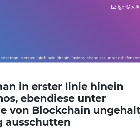
igor@balk
indet man in erster linie hinein Bitcoin Casinos, ebendiese unter zuhilfe
an in erster linie hinein
nos, ebendiese unter
e von Blockchain ungehal
 ausschutten