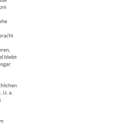
ende
oni
hohe
bracht
eren,
d bleibt
sogar
chlichen
 U. a.
s
um