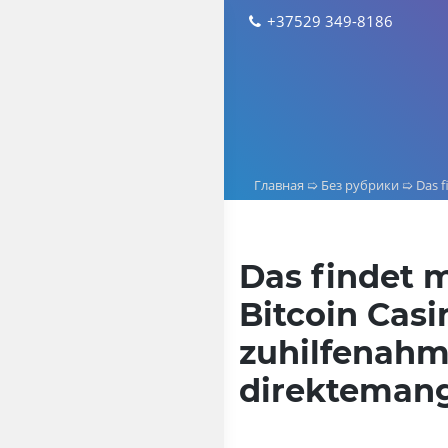
Skip
+37529 349-8186
to
content
Главная
➯
Без рубрики
➯
Das f
Das findet m
Bitcoin Casi
zuhilfenahm
direktemang