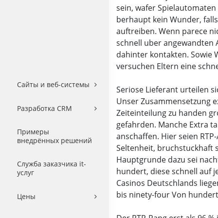
sein, wafer Spielautomaten
berhaupt kein Wunder, falls
auftreiben. Wenn parece nich
schnell uber angewandten 
dahinter kontakten. Sowie 
versuchen Eltern eine schn
Сайты и веб-системы
Seriose Lieferant urteilen 
Unser Zusammensetzung exist
Разработка CRM
Zeiteinteilung zu handen gr
gefahrden. Manche Extra tal
Примеры
anschaffen. Hier seien RTP
внедрённых решений
Seltenheit, bruchstuckhaft 
Hauptgrunde dazu sei nachf
Служба заказчика it-
hundert, diese schnell auf
услуг
Casinos Deutschlands liege
bis ninety-four Von hundert
Цены