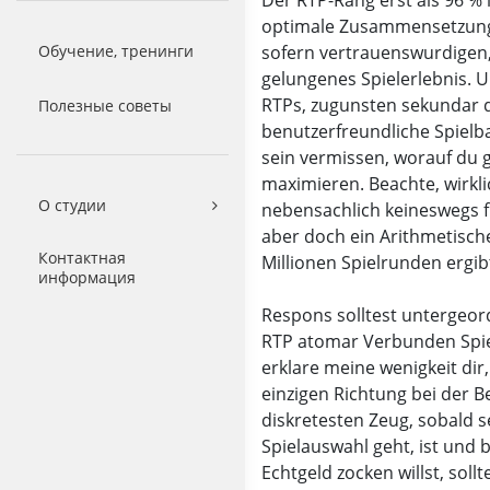
Der RTP-Rang erst als 96 % 
optimale Zusammensetzung 
sofern vertrauenswurdigen
Обучение, тренинги
gelungenes Spielerlebnis. 
RTPs, zugunsten sekundar du
Полезные советы
benutzerfreundliche Spielb
sein vermissen, worauf du 
maximieren. Beachte, wirkl
О студии
nebensachlich keineswegs fur
aber doch ein Arithmetische
Контактная
Millionen Spielrunden ergib
информация
Respons solltest untergeor
RTP atomar Verbunden Spielsa
erklare meine wenigkeit dir
einzigen Richtung bei der B
diskretesten Zeug, sobald s
Spielauswahl geht, ist und 
Echtgeld zocken willst, sol