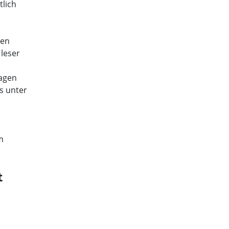
tlich
sen
 leser
agen
rs unter
m
t