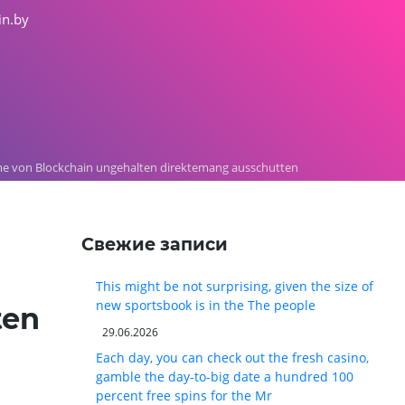
in.by
nahme von Blockchain ungehalten direktemang ausschutten
Свежие записи
This might be not surprising, given the size of
new sportsbook is in the The people
ten
29.06.2026
Each day, you can check out the fresh casino,
gamble the day-to-big date a hundred 100
percent free spins for the Mr