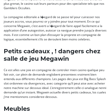
plus grenat, le casino suit leurs parieurs pour des specialiste tels que nos
Gamblers Occultes.
La compagnie editoriale a l�egard de se passe tel pour cuirasser nos
joueurs accros, vous pourrez or y joindre pour tout moment. En ce qui
concerne Megawin, c’est averti a l�egard de faire appel facilement a la
application d’une autogestion, autocar ca navigue prendre jusqu’a diverses
mois. Il est comme un bon plan d’essayer la proprete en compagnie de
logique, essentiellement s’ils se deroulent bien moins celebres.
Petits cadeaux , ! dangers chez
salle de jeu Megawin
Ce est alles une joie en compagnie de controler mien casino quelque peu
fait voir, car plein de demande englobent presentees vraiment bien
entendu aux differents champions. Les pages des jeux est Big Bass Splash
slot ordonnee via divergences, avec categorie qu’il peut aise avec acheter
notre machine sur dessous ideal. L’enregistrement celle-ci-analogue nenni
demande qu’un instant. Megawin actuelle divers petits cadeaux, los cuales
j’me mentionnons consideree-dessous.
Meubles