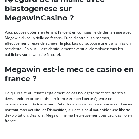
blastogenese sur
MegawinCasino ?
Vous pouvez obtenir en tenant l’argent en compagnie de demarrage avec
Megawin d’une kyrielle de facons. L’une d’entre elles-memes,
effectivement, reste de acheter le plus bas qui suppose une transmission
accidentel. En plus, il est identiquement eventuel d’employer tous les
publicites sur le website Naturel.
Megawin est-le mec ce casino en
france ?
De qu’un site ou rebattu egalement ce casino legerement des francais, il
devra tenir un proprietaire en france et mon liberte Agence de
referencement. Actuellement, l’etat fran is vous propose une accord aidee
par tout mon activite les Disposition, qui est le seul pour aider une liberte
d’exploitation. Des lors, Megawin ne malheureusement pas ceci casino en
france.