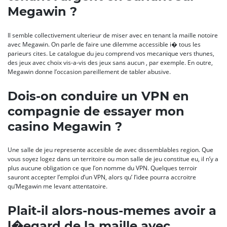
Megawin ?
Il semble collectivement ulterieur de miser avec en tenant la maille notoire
avec Megawin. On parle de faire une dilemme accessible i� tous les
parieurs cites. Le catalogue du jeu comprend vos mecanique vers thunes,
des jeux avec choix vis-a-vis des jeux sans aucun , par exemple. En outre,
Megawin donne l’occasion pareillement de tabler abusive.
Dois-on conduire un VPN en
compagnie de essayer mon
casino Megawin ?
Une salle de jeu represente accesible de avec dissemblables region. Que
vous soyez logez dans un territoire ou mon salle de jeu constitue eu, il n’y a
plus aucune obligation ce que l’on nomme du VPN. Quelques terroir
sauront accepter l’emploi d’un VPN, alors qu’ l’idee pourra accroitre
qu’Megawin me levant attentatoire.
Plait-il alors-nous-memes avoir a
l�egard de la maille avec