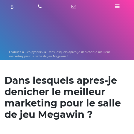
Skip
Б
to
content
Главная
➯
Без рубрики
➯
Dans lesquels apres-je denicher le meilleur
marketing pour le salle de jeu Megawin ?
Dans lesquels apres-je
denicher le meilleur
marketing pour le salle
de jeu Megawin ?