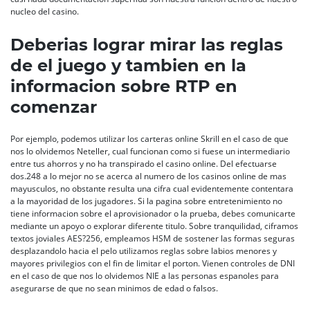
nucleo del casino.
Deberias lograr mirar las reglas
de el juego y tambien en la
informacion sobre RTP en
comenzar
Por ejemplo, podemos utilizar los carteras online Skrill en el caso de que
nos lo olvidemos Neteller, cual funcionan como si fuese un intermediario
entre tus ahorros y no ha transpirado el casino online. Del efectuarse
dos.248 a lo mejor no se acerca al numero de los casinos online de mas
mayusculos, no obstante resulta una cifra cual evidentemente contentara
a la mayoridad de los jugadores. Si la pagina sobre entretenimiento no
tiene informacion sobre el aprovisionador o la prueba, debes comunicarte
mediante un apoyo o explorar diferente titulo. Sobre tranquilidad, ciframos
textos joviales AES?256, empleamos HSM de sostener las formas seguras
desplazandolo hacia el pelo utilizamos reglas sobre labios menores y
mayores privilegios con el fin de limitar el porton. Vienen controles de DNI
en el caso de que nos lo olvidemos NIE a las personas espanoles para
asegurarse de que no sean minimos de edad o falsos.