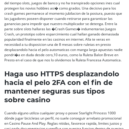
del tiempo slots, juegos de banco y no ha transpirado opciones ines cual
protegen los novios hobbies asi� como grados. Una decisivo para los
crash games permanece al momento jubilacion de la postura, puesto que
las jugadores poseen disponer cuando retirarse para garantizar las
ganancias para impedir que nuestro multiplicador se detenga. Entre la
parte sobre slots hallaras las �Crash Games� indumentarias Juegos
Crash, un prototipo sobre esparcimiento cual hallan ganado demasiada
popularidad finalmente en las casinos en internet. Alla te veras en
necesidad a tu disposicion una de 8 mesas sobre ruletas en presto
desplazandolo hacia el pelo automaticas con manga larga apuestas nadie
pondri�a en duda desde cero,10 euros, como la Ruleta Balon Breve en
Presto en el caso de que nos lo olvidemos la Ruleta Francesa Automatica.
Haga uso HTTPS desplazandolo
hacia el pelo 2FA con el fin de
mantener seguras sus tipos
sobre casino
Cuando alguno utiliza cualquier proxy o posee Starlight Princess 1000
dónde jugar bicicletas un perfil, no suele conseguir arrebato promocional
en Casino Pause And Play. Reglas nitidas, favorece rapida, limites justos y
casi nada documentacion superflua son nuestra funcion dentro de nuestro