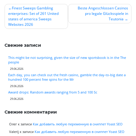
Finest Sweeps Gambling
Beste Angeschlossen Casinos
enterprises: Set of 261 United
pro legale Glücksspiele in
Навигация
states of america Sweeps
Teutonia
по
Websites 2026
записям
Свежие записи
This might be not surprising, given the size of new sportsbook is in the The
people
29.06.2026
Each day, you can check out the fresh casino, gamble the day-to-big date a
hundred 100 percent free spins for the Mr
29.06.2026
Award drops: Random awards ranging from 5 and 100 Sc
29.06.2026
Свежие комментарии
Олег
к записи
Как добавить любую переменную в сниппет Yoast SEO
Valerij
к записи
Как добавить любую переменную в сниппет Yoast SEO