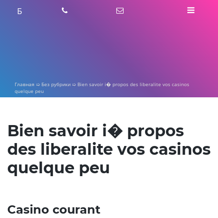
Skip
Б
to
content
Главная
➯
Без рубрики
➯
Bien savoir i� propos des liberalite vos casinos
quelque peu
Bien savoir i� propos
des liberalite vos casinos
quelque peu
Casino courant