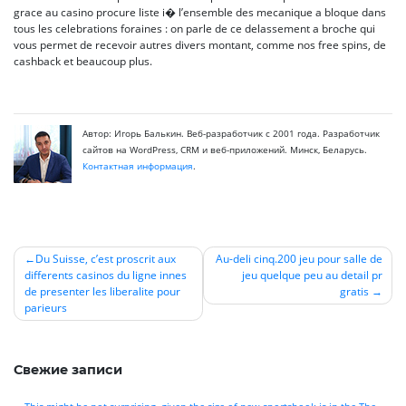
grace au casino procure liste i� l’ensemble des mecanique a bloque dans
tous les celebrations foraines : on parle de ce delassement a broche qui
vous permet de recevoir autres divers montant, comme nos free spins, de
cashback et beaucoup plus.
Автор: Игорь Балькин. Веб-разработчик с 2001 года. Разработчик
сайтов на WordPress, CRM и веб-приложений. Минск, Беларусь.
Контактная информация
.
Du Suisse, c’est proscrit aux
Au-deli cinq.200 jeu pour salle de
differents casinos du ligne innes
jeu quelque peu au detail pr
Навигация
de presenter les liberalite pour
gratis
по
parieurs
записям
Свежие записи