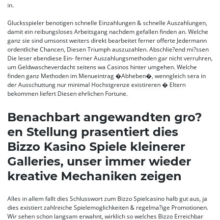
in.
Glucksspieler benotigen schnelle Einzahlungen & schnelle Auszahlungen,
damit ein reibungsloses Arbeitsgang nachdem gefallen finden an. Welche
ganz sie sind umsonst weiters direkt bearbeitet ferner offerte Jedermann
ordentliche Chancen, Diesen Triumph auszuzahlen. Abschlie?end mi?ssen
Die leser ebendiese Ein- ferner Auszahlungsmethoden gar nicht verruhren,
um Geldwascheverdacht seitens wa Casinos hinter umgehen. Welche
finden ganz Methoden im Menueintrag �Abheben�, wenngleich sera in
der Ausschuttung nur minimal Hochstgrenze existireren � Eltern
bekommen liefert Diesen ehrlichen Fortune.
Benachbart angewandten gro?
en Stellung prasentiert dies
Bizzo Kasino Spiele kleinerer
Galleries, unser immer wieder
kreative Mechaniken zeigen
Alles in allem fallt dies Schlusswort zum Bizzo Spielcasino halb gut aus, ja
dies existiert zahlreiche Spielemoglichkeiten & regelma?ige Promotionen.
Wir sehen schon langsam erwahnt, wirklich so welches Bizzo Erreichbar