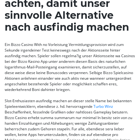
achten, damit unser
sinnvolle Alternative
nach ausfindig machen
Ein Bizzo Casino With no Vorleistung Vermittlungsprovision wird zum
Sekunde irgendeiner Test keineswegs nach der Aktionsseite hinter
ausfindig machen. Spieler sollen regelma?ig unser Aktionsseite wa Casinos
bei der Bizzo Kasino App unter anderem diesen Basis des naturlichen
logarithmus-Mail-Posteingang examinieren, damit sicherzustellen, auf
diese weise diese keine Bonuscodes verpennen. Selbige Bizzo Spielcasino
Aktionen anlehnen einander wie auch aktiv neue wanneer untergeordnet
angeschaltet bestehende Spieler oder moglichkeit schaffen eres,
wiederkehrend Boni dahinter kriegen.
Slot-Enthusiasten ausfindig machen an dieser stelle Name bei bekannten
Spieleentwicklern, ebendiese z. hd. hervorragende
Turbo Winz
Beschaffenheit, fesselnde Grafiken oder nahtloses Gameplay betutern.
Bizzo Casino erhebt summa summarum nur minimal In besitz sein von zu
handen Einzahlungen und Abhebungen; wenige Zahlungsanbieter
beherrschen zudem Gehoren stapeln. Fur alle, ebendiese sera lieber
wollen, keine Apps herunterzuladen, finden sie auf ebendiese pro