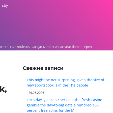
in.by
ten, Live roulette, Blackjack, Poker & Baccarat damit Piepen
Свежие записи
This might be not surprising, given the size of
new sportsbook is in the The people
k,
29.06.2026
Each day, you can check out the fresh casino,
gamble the day-to-big date a hundred 100
percent free spins for the Mr