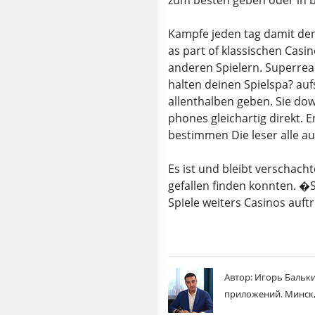
zum besten geben oder in b
Kampfe jeden tag damit den 
as part of klassischen Casi
anderen Spielern. Superrea
halten deinen Spielspa? au
allenthalben geben. Sie do
phones gleichartig direkt.
bestimmen Die leser alle a
Es ist und bleibt verschacht
gefallen finden konnten. �S
Spiele weiters Casinos auftr
Автор: Игорь Бальки
приложений. Минск,