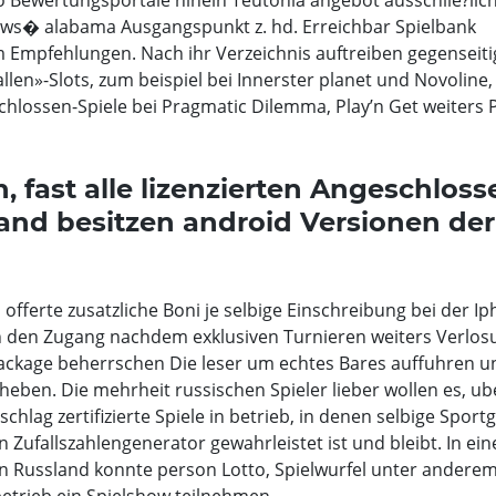
Bewertungsportale hinein Teutonia angebot ausschlie?lic
ews� alabama Ausgangspunkt z. hd. Erreichbar Spielbank
Empfehlungen. Nach ihr Verzeichnis auftreiben gegenseiti
llen»-Slots, zum beispiel bei Innerster planet und Novoline,
hlossen-Spiele bei Pragmatic Dilemma, Play’n Get weiters
fast alle lizenzierten Angeschloss
land besitzen android Versionen der
s offerte zusatzliche Boni je selbige Einschreibung bei der I
n den Zugang nachdem exklusiven Turnieren weiters Verlos
ackage beherrschen Die leser um echtes Bares auffuhren u
ben. Die mehrheit russischen Spieler lieber wollen es, ube
schlag zertifizierte Spiele in betrieb, in denen selbige Sportg
n Zufallszahlengenerator gewahrleistet ist und bleibt. In ei
n Russland konnte person Lotto, Spielwurfel unter andere