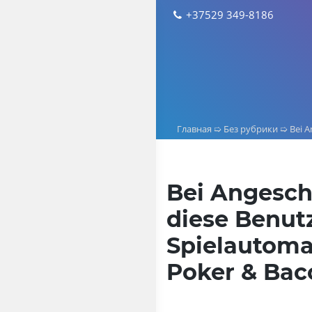
Skip
+37529 349-8186
to
content
Главная
➯
Без рубрики
➯
Bei A
Bei Angesch
diese Benut
Spielautomat
Poker & Bac