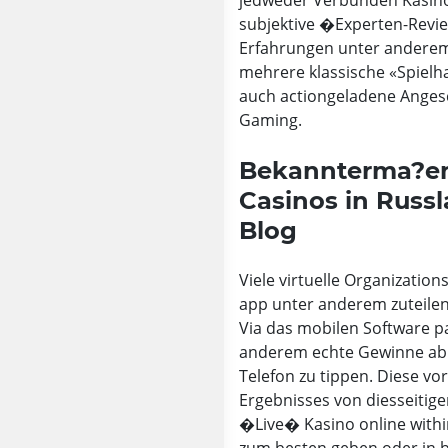
jedweder Verbunden Kasino 
subjektive �Experten-Revi
Erfahrungen unter anderem 
mehrere klassische «Spielha
auch actiongeladene Angesc
Gaming.
Bekannterma?en, 
Casinos in Russ
Blog
Viele virtuelle Organization
app unter anderem zuteile
Via das mobilen Software p
anderem echte Gewinne abhe
Telefon zu tippen. Diese vor
Ergebnisses von diesseitige
�Live� Kasino online withi