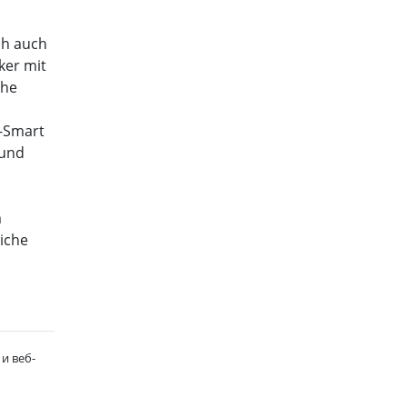
ch auch
ker mit
ohe
e-Smart
 und
m
liche
и веб-