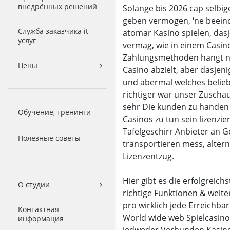
внедрённых решений
Solange bis 2026 cap selbig
geben vermogen, ‘ne beeind
Служба заказчика it-
atomar Kasino spielen, dasj
услуг
vermag, wie in einem Casino
Zahlungsmethoden hangt nac
Цены
Casino abzielt, aber dasjen
und abermal welches beliebt
richtiger war unser Zuschau
sehr Die kunden zu handen 
Обучение, тренинги
Casinos zu tun sein lizenzie
Tafelgeschirr Anbieter an G
Полезные советы
transportieren mess, altern
Lizenzentzug.
Hier gibt es die erfolgreich
О студии
richtige Funktionen & weite
pro wirklich jede Erreichb
Контактная
World wide web Spielcasino
информация