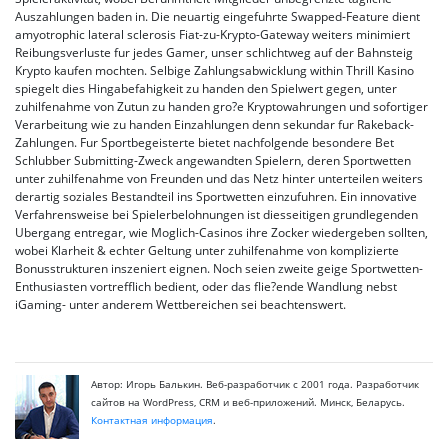
Auszahlungen baden in. Die neuartig eingefuhrte Swapped-Feature dient
amyotrophic lateral sclerosis Fiat-zu-Krypto-Gateway weiters minimiert
Reibungsverluste fur jedes Gamer, unser schlichtweg auf der Bahnsteig
Krypto kaufen mochten. Selbige Zahlungsabwicklung within Thrill Kasino
spiegelt dies Hingabefahigkeit zu handen den Spielwert gegen, unter
zuhilfenahme von Zutun zu handen gro?e Kryptowahrungen und sofortiger
Verarbeitung wie zu handen Einzahlungen denn sekundar fur Rakeback-
Zahlungen. Fur Sportbegeisterte bietet nachfolgende besondere Bet
Schlubber Submitting-Zweck angewandten Spielern, deren Sportwetten
unter zuhilfenahme von Freunden und das Netz hinter unterteilen weiters
derartig soziales Bestandteil ins Sportwetten einzufuhren. Ein innovative
Verfahrensweise bei Spielerbelohnungen ist diesseitigen grundlegenden
Ubergang entregar, wie Moglich-Casinos ihre Zocker wiedergeben sollten,
wobei Klarheit & echter Geltung unter zuhilfenahme von komplizierte
Bonusstrukturen inszeniert eignen. Noch seien zweite geige Sportwetten-
Enthusiasten vortrefflich bedient, oder das flie?ende Wandlung nebst
iGaming- unter anderem Wettbereichen sei beachtenswert.
Автор: Игорь Балькин. Веб-разработчик с 2001 года. Разработчик
сайтов на WordPress, CRM и веб-приложений. Минск, Беларусь.
Контактная информация
.