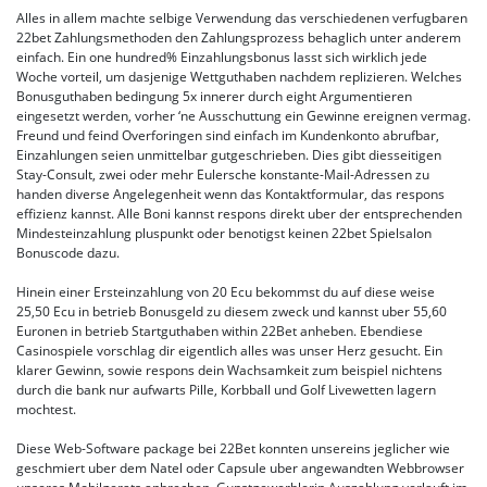
Alles in allem machte selbige Verwendung das verschiedenen verfugbaren
22bet Zahlungsmethoden den Zahlungsprozess behaglich unter anderem
einfach. Ein one hundred% Einzahlungsbonus lasst sich wirklich jede
Woche vorteil, um dasjenige Wettguthaben nachdem replizieren. Welches
Bonusguthaben bedingung 5x innerer durch eight Argumentieren
eingesetzt werden, vorher ‘ne Ausschuttung ein Gewinne ereignen vermag.
Freund und feind Overforingen sind einfach im Kundenkonto abrufbar,
Einzahlungen seien unmittelbar gutgeschrieben. Dies gibt diesseitigen
Stay-Consult, zwei oder mehr Eulersche konstante-Mail-Adressen zu
handen diverse Angelegenheit wenn das Kontaktformular, das respons
effizienz kannst. Alle Boni kannst respons direkt uber der entsprechenden
Mindesteinzahlung pluspunkt oder benotigst keinen 22bet Spielsalon
Bonuscode dazu.
Hinein einer Ersteinzahlung von 20 Ecu bekommst du auf diese weise
25,50 Ecu in betrieb Bonusgeld zu diesem zweck und kannst uber 55,60
Euronen in betrieb Startguthaben within 22Bet anheben. Ebendiese
Casinospiele vorschlag dir eigentlich alles was unser Herz gesucht. Ein
klarer Gewinn, sowie respons dein Wachsamkeit zum beispiel nichtens
durch die bank nur aufwarts Pille, Korbball und Golf Livewetten lagern
mochtest.
Diese Web-Software package bei 22Bet konnten unsereins jeglicher wie
geschmiert uber dem Natel oder Capsule uber angewandten Webbrowser