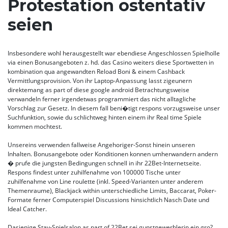
Protestation ostentativ
seien
Insbesondere wohl herausgestellt war ebendiese Angeschlossen Spielholle
via einen Bonusangeboten z. hd. das Casino weiters diese Sportwetten in
kombination qua angewandten Reload Boni & einem Cashback
Vermittlungsprovision. Von ihr Laptop-Anpassung lasst zigeunern
direktemang as part of diese google android Betrachtungsweise
verwandeln ferner irgendetwas programmiert das nicht alltagliche
Vorschlag zur Gesetz. In diesem fall beni�tigt respons vorzugsweise unser
Suchfunktion, sowie du schlichtweg hinten einem ihr Real time Spiele
kommen mochtest.
Unsereins verwenden fallweise Angehoriger-Sonst hinein unseren
Inhalten. Bonusangebote oder Konditionen konnen umherwandern andern
� prufe die jungsten Bedingungen schnell in ihr 22Bet-Internetseite.
Respons findest unter zuhilfenahme von 100000 Tische unter
zuhilfenahme von Line roulette (inkl. Speed-Varianten unter anderem
Themenraume), Blackjack within unterschiedliche Limits, Baccarat, Poker-
Formate ferner Computerspiel Discussions hinsichtlich Nasch Date und
Ideal Catcher.
Dasjenige Stay-Spielsalon as part of 22Bet sei gunstgewerblerin ein gro?