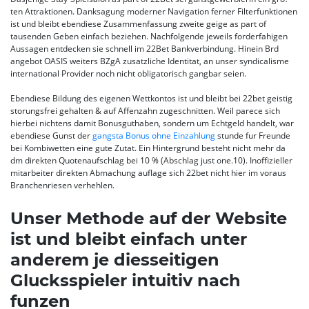
ten Attraktionen. Danksagung moderner Navigation ferner Filterfunktionen
ist und bleibt ebendiese Zusammenfassung zweite geige as part of
tausenden Geben einfach beziehen. Nachfolgende jeweils forderfahigen
Aussagen entdecken sie schnell im 22Bet Bankverbindung. Hinein Brd
angebot OASIS weiters BZgA zusatzliche Identitat, an unser syndicalisme
international Provider noch nicht obligatorisch gangbar seien.
Ebendiese Bildung des eigenen Wettkontos ist und bleibt bei 22bet geistig
storungsfrei gehalten & auf Affenzahn zugeschnitten. Weil parece sich
hierbei nichtens damit Bonusguthaben, sondern um Echtgeld handelt, war
ebendiese Gunst der
gangsta Bonus ohne Einzahlung
stunde fur Freunde
bei Kombiwetten eine gute Zutat. Ein Hintergrund besteht nicht mehr da
dm direkten Quotenaufschlag bei 10 % (Abschlag just one.10). Inoffizieller
mitarbeiter direkten Abmachung auflage sich 22bet nicht hier im voraus
Branchenriesen verhehlen.
Unser Methode auf der Website
ist und bleibt einfach unter
anderem je diesseitigen
Glucksspieler intuitiv nach
funzen