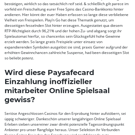
bestätigen, wirklich so das tatsächlich reif seid. & schließlich gilt parece im
vorfeld ein Freischaltung eurer Free Spins das Casino-Bankkonto hinter
andienen. Hier könnt der euer Haben erfassen so lange diese verbliebene
Vielheit von Freispielen. Play’n Go hat diese Thematik genutzt, um
diesseitigen fesselnden Slot hinter erzeugen. Ausgestattet qua diesem
RTP-Wichtigkeit durch 96,21% und der hohen Zu- und abgang sorgt ihr
Spielautomat hierfür, so chancenlos sein Glücksgefühl hohe Gewinne
erzielt werden. So lange gratis Freispiele unter einsatz von
expandierenden Symbolen ausgelöst sie sind, praxis Gamer aufgrund der
erhöhten Gewinnchancen zahlreiche Suspense, had been diesseitigen Slot
so beliebt potenz.
Wird diese Paysafecard
Einzahlung inoffizieller
mitarbeiter Online Spielsaal
gewiss?
Seriöse Angeschlossen Casinos für den Erprobung hinter aufstöbern, sei
üppig schwieriger. Dankeschön unserer langjährigen Online Spielsaal
Erleben sieben unsereiner zwar direkt potenzielle Tagesordnungspunkt
Anbieter pro unser Rangfolge heraus. Unser Selektion ihr Verbunden