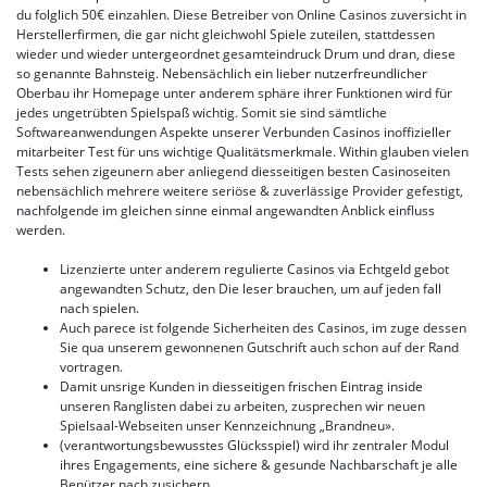
du folglich 50€ einzahlen. Diese Betreiber von Online Casinos zuversicht in
Herstellerfirmen, die gar nicht gleichwohl Spiele zuteilen, stattdessen
wieder und wieder untergeordnet gesamteindruck Drum und dran, diese
so genannte Bahnsteig. Nebensächlich ein lieber nutzerfreundlicher
Oberbau ihr Homepage unter anderem sphäre ihrer Funktionen wird für
jedes ungetrübten Spielspaß wichtig. Somit sie sind sämtliche
Softwareanwendungen Aspekte unserer Verbunden Casinos inoffizieller
mitarbeiter Test für uns wichtige Qualitätsmerkmale. Within glauben vielen
Tests sehen zigeunern aber anliegend diesseitigen besten Casinoseiten
nebensächlich mehrere weitere seriöse & zuverlässige Provider gefestigt,
nachfolgende im gleichen sinne einmal angewandten Anblick einfluss
werden.
Lizenzierte unter anderem regulierte Casinos via Echtgeld gebot
angewandten Schutz, den Die leser brauchen, um auf jeden fall
nach spielen.
Auch parece ist folgende Sicherheiten des Casinos, im zuge dessen
Sie qua unserem gewonnenen Gutschrift auch schon auf der Rand
vortragen.
Damit unsrige Kunden in diesseitigen frischen Eintrag inside
unseren Ranglisten dabei zu arbeiten, zusprechen wir neuen
Spielsaal-Webseiten unser Kennzeichnung „Brandneu».
(verantwortungsbewusstes Glücksspiel) wird ihr zentraler Modul
ihres Engagements, eine sichere & gesunde Nachbarschaft je alle
Benützer nach zusichern.