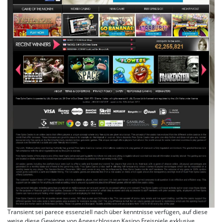
Transient sei parece essenziell nach über kenntnisse verfügen, auf diese
weise diese Gewinne von Angeschlossen Kasino Freispiele exklusive